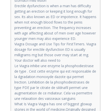
stomach mild vision
Erectile dysfunction is when a man has difficulty
getting an erection or keeping it long enough for
sex. Its also known as ED or impotence. It happens
when not enough blood flows to the penis
preventing an erection. The frequency increases
with age affecting about of men over age however
younger men may also experience ED.
Viagra Dosage and Use Tips for FirstTimers. Viagra
dosage for erectile dysfunction ED is usually
milligrams mg but those over may start at mg.
Your doctor will also need to
Le Viagra inhibe une enzyme la phosphodiestrase
de type . Cest cette enzyme qui est responsable de
la dgradation monoxyde dazote qui permet
lrection. Linhibition de la phosphodiestrases de
type PDE par le citrate de sildnafil permet une
augmentation de ce mdiateur. Cela va permettre
une relaxation des vaisseaux sanguins
What Is Viagra Viagra has one of
biggest glowup
stories in the world of medicine.Originally designed