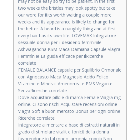
may not be easy so try to be patient. In the first
two weeks the bristles may look spotty but take
our word for itits worth waiting a couple more
weeks and its appearance is likely to change for
the better. A beard is a naughty thing and at first
every hair has its own life. LOVEMAX Integratore
sessuale donna per il desiderio femminile
Ashwagandha KSM Maca Damiana Capsule Vlagra
FemmlnlIe La guida efficace per ilRicerche
correlate
FEMALE BALANCE capsule per Squilibrio Ormonale
con Agnocasto Maca Magnesio Acido Folico
Vitamine e Minerali Amenorrea e PMS Vegan e
SenzaRicerche correlate
Dove acquistare pillole di marca Female Viagra mg
online. Ci sono rischi Acquistare recensioni online
Viagra Soft a buon mercato Bonus per ogni ordine
Ricerche correlate
Integratore alimentare a base di estratti naturali in
grado di stimolare vitalit e tonicit della donna
favorendone in tal modo larmonia coppia.Non