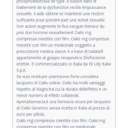
phosphodiestrase de type .Il sutilise dans le
traitement de la dysfonction rectile limpuissance
sexuelle. Il aide obtenir et maintenir une rection
suffisante pour prendre part une activit sexuelle.
Son action augmente le flux sanguin lintrieur du
pnis dun homme sexuellement Cialis mg
compresse rivestite con film. Cialis mg compresse
rivestite con film un medicinale soggetto a
prescrizione medica classe A a base di tadalafil
appartenente al gruppo terapeutico Disfunzione
erettile. E commercializzato in Italia da Eli Lilly Italia
S.p.A.
Se vuoi restituire unerezione forte considera
lacquisto di Cialis online. Cialis ha molti vantaggi
rispetto al Viagra tra cui la durata delleffetto e un
minor numero di effetti collaterali.
Apertafarmacia.it una farmacia sicura per lacquisto
di Cialis Generico senza ricetta in Italia al prezzo di .
euro per pillola.
Cialis mg compresse rivestite con film. Cialis mg
compresse rivestite con film un medicinale