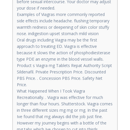
before sexual intercourse. Your doctor may adjust
your dose if needed.
Examples of Viagras more commonly reported
side effects include headache. flushing temporary
warmth redness or deepening of skin color stuffy
nose. indigestion upset stomach mild vision
Oral drugs including Viagra may be the first
approach to treating ED. Viagra is effective
because it slows the action of phosphodiesterase
type PDE an enzyme in the blood vessel walls.
Product s Viagra mg Tablets Repat Authority Script
Sildenafil. Private Prescription Price. Discounted
PBS Price. . Concession PBS Price. Safety Net
Price.
What Happened When I Took Viagra
Recreationally. . Viagra was effective for much
longer than four hours. Shutterstock. Viagra comes
in three different sizes mg mg or mg. In the past
Ive found that mg always did the job just fine.
However my journey begins with a bottle of the
mg tabs which Ive chosen to cut into thirds.