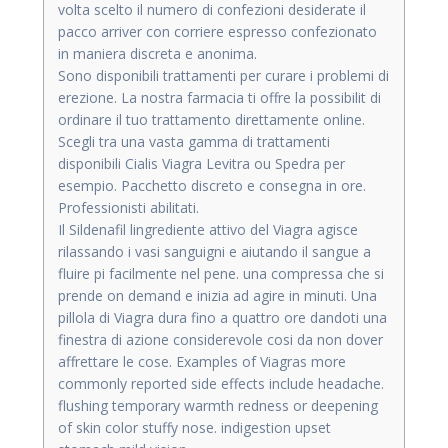
volta scelto il numero di confezioni desiderate il
pacco arriver con corriere espresso confezionato
in maniera discreta e anonima.
Sono disponibili trattamenti per curare i problemi di
erezione. La nostra farmacia ti offre la possibilit di
ordinare il tuo trattamento direttamente online.
Scegli tra una vasta gamma di trattamenti
disponibili Cialis Viagra Levitra ou Spedra per
esempio. Pacchetto discreto e consegna in ore.
Professionisti abilitati.
Il Sildenafil lingrediente attivo del Viagra agisce
rilassando i vasi sanguigni e aiutando il sangue a
fluire pi facilmente nel pene. una compressa che si
prende on demand e inizia ad agire in minuti. Una
pillola di Viagra dura fino a quattro ore dandoti una
finestra di azione considerevole cosi da non dover
affrettare le cose. Examples of Viagras more
commonly reported side effects include headache.
flushing temporary warmth redness or deepening
of skin color stuffy nose. indigestion upset