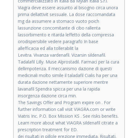
commercializzato in Italia da Mylan Italia S.r.l.
Viagra deve essere assunto al bisogno circa unora
prima dellattivit sessuale. La dose raccomandata
mg da assumere a stomaco vuoto poich
lassunzione concomitante di cibo rallenta
lassorbimento e ritarda leffetto della compressa
orodispersibile vedere paragrafo In base
allefficacia ed alla tollerabilit la
Levitra. Vivanza vardenafil. Vizarsin sildenafil.
Tadalafil Lilly. Muse Alprostadil. Farmaci per la cura
dellimpotenza. Il meccanismo dazione di questi
medicinali molto simile il taladafil Cialis ha per una
durata dazione nettamente superiore mentre
lavanafil Spendra spicca per una la rapida
insorgenza dazione circa min.
The Savings Offer and Program expire on . For
further information call visit VIAGRA.com or write
Viatris Inc. P.O. Box Mission KS . See risks benefits.
Learn more about what VIAGRA sildenafil citrate a
prescription treatment for ED.
dei risultati in pillole erezione immediata. Risultati.