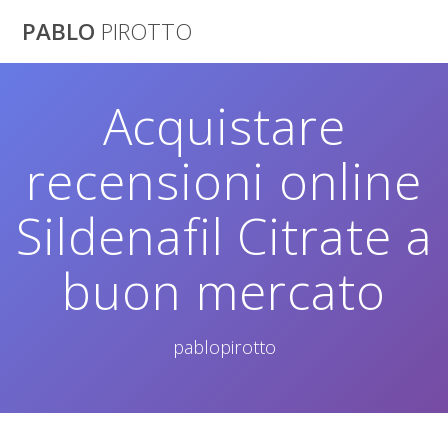
Saltar
PABLO
PIROTTO
al
contenido
Acquistare
recensioni online
Sildenafil Citrate a
buon mercato
pablopirotto