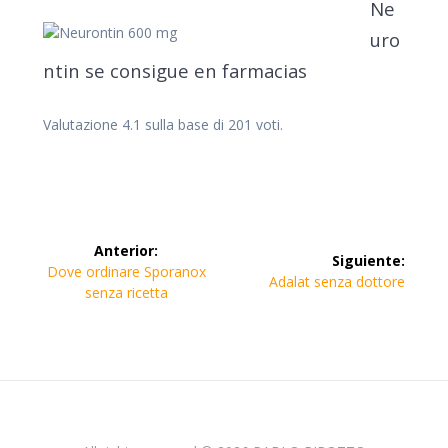
Ne
uro
ntin se consigue en farmacias
Valutazione
4.1
sulla base di
201
voti.
Navegación
Anterior:
Siguiente:
de
Entrada
Dove ordinare Sporanox
Siguiente
Adalat senza dottore
anterior:
senza ricetta
entrada:
entradas