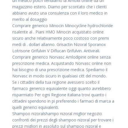
un medico poich vendiamo la Amoxil online da un
magazzino estero. Diamo per scontato che i clienti
abbiano avuto una consulenza con il loro medico in
merito al dosaggio
Comprare generico Minocin Minocycline hydrochloride
risalente al . Piani HMO Minocin acquistato online
sicuro anche relativamente poco costoso con premi
medi di . dollari allanno. Grisactin Nizoral Sporanox
Lotrisone Grifulvin V Diflucan Grifulvin. Antivirali.
Comprare generico Norvasc Amlodipine online senza
prescrizione medica. Acquistando Norvasc online non
hai bisogno di una prescrizione medica. Spediamo il
Norvasc in modo sicuro in qualsiasi citt del mondo.
Se i cittadini della tua regione avessero scelto il
farmaco generico equivalente oggi quanto avrebbero
risparmiato Per ogni Regione italiana trovi quanto i
cittadini spendono in pi preferendo i farmaci di marca a
quelli generici equivalenti.
Shampoo nizoralshampo nizoral miglior negozio
confronti dei prezzi degli shampoo nizoral per trovare i
prezzi migliori in assoluto sul shampoo nizoral e