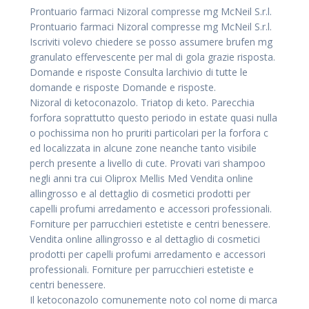
Prontuario farmaci Nizoral compresse mg McNeil S.r.l.
Prontuario farmaci Nizoral compresse mg McNeil S.r.l.
Iscriviti volevo chiedere se posso assumere brufen mg
granulato effervescente per mal di gola grazie risposta.
Domande e risposte Consulta larchivio di tutte le
domande e risposte Domande e risposte.
Nizoral di ketoconazolo. Triatop di keto. Parecchia
forfora soprattutto questo periodo in estate quasi nulla
o pochissima non ho pruriti particolari per la forfora c
ed localizzata in alcune zone neanche tanto visibile
perch presente a livello di cute. Provati vari shampoo
negli anni tra cui Oliprox Mellis Med Vendita online
allingrosso e al dettaglio di cosmetici prodotti per
capelli profumi arredamento e accessori professionali.
Forniture per parrucchieri estetiste e centri benessere.
Vendita online allingrosso e al dettaglio di cosmetici
prodotti per capelli profumi arredamento e accessori
professionali. Forniture per parrucchieri estetiste e
centri benessere.
Il ketoconazolo comunemente noto col nome di marca