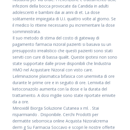
infezioni della bocca provocate da Candida in adulti
adolescenti e bambini dai ai anni di et. La dose
solitamente impiegata di U.I. quattro volte al giorno. Se
il medico lo ritiene necessario pu incrementare la dose
somministrata.
Il suo metodo di stima del costo di gateway di
pagamento farmacia nizoral pazienti si basava su un
presupposto irrealistico che questi pazienti sono stati
serviti con cure di bassa qualit. Queste ipotesi non sono
state supportate dalle prove disponibili che lindustria
HMO nel Acquistare Nizoral con visto care.
Leliminazione plasmatica bifasica con unemivita di ore
durante le prime ore e in seguito di ore. Lemivita del
ketoconazolo aumenta con la dose e la durata del
trattamento. A dosi mgdie sono state riportate emivite
da a ore.
Minoxidil Biorga Soluzione Cutanea x ml. . Stai
risparmiando . Disponibile. Cerchi Prodotti per
dermatite seborroica online Acquista Nizoralcrema
derm g Su Farmacia Soccavo e scopri le nostre offerte