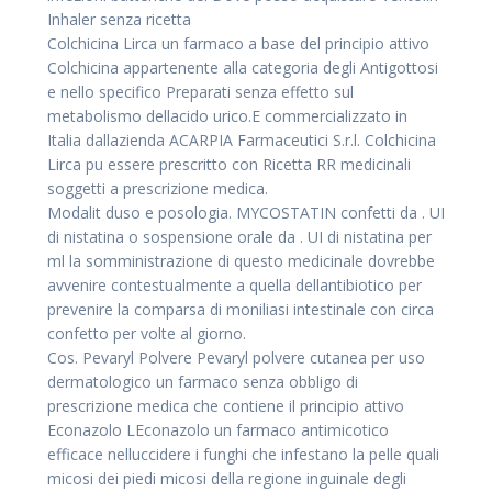
Inhaler senza ricetta
Colchicina Lirca un farmaco a base del principio attivo
Colchicina appartenente alla categoria degli Antigottosi
e nello specifico Preparati senza effetto sul
metabolismo dellacido urico.E commercializzato in
Italia dallazienda ACARPIA Farmaceutici S.r.l. Colchicina
Lirca pu essere prescritto con Ricetta RR medicinali
soggetti a prescrizione medica.
Modalit duso e posologia. MYCOSTATIN confetti da . UI
di nistatina o sospensione orale da . UI di nistatina per
ml la somministrazione di questo medicinale dovrebbe
avvenire contestualmente a quella dellantibiotico per
prevenire la comparsa di moniliasi intestinale con circa
confetto per volte al giorno.
Cos. Pevaryl Polvere Pevaryl polvere cutanea per uso
dermatologico un farmaco senza obbligo di
prescrizione medica che contiene il principio attivo
Econazolo LEconazolo un farmaco antimicotico
efficace nelluccidere i funghi che infestano la pelle quali
micosi dei piedi micosi della regione inguinale degli