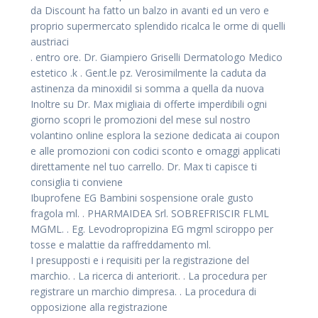
da Discount ha fatto un balzo in avanti ed un vero e
proprio supermercato splendido ricalca le orme di quelli
austriaci
. entro ore. Dr. Giampiero Griselli Dermatologo Medico
estetico .k . Gent.le pz. Verosimilmente la caduta da
astinenza da minoxidil si somma a quella da nuova
Inoltre su Dr. Max migliaia di offerte imperdibili ogni
giorno scopri le promozioni del mese sul nostro
volantino online esplora la sezione dedicata ai coupon
e alle promozioni con codici sconto e omaggi applicati
direttamente nel tuo carrello. Dr. Max ti capisce ti
consiglia ti conviene
Ibuprofene EG Bambini sospensione orale gusto
fragola ml. . PHARMAIDEA Srl. SOBREFRISCIR FLML
MGML. . Eg. Levodropropizina EG mgml sciroppo per
tosse e malattie da raffreddamento ml.
I presupposti e i requisiti per la registrazione del
marchio. . La ricerca di anteriorit. . La procedura per
registrare un marchio dimpresa. . La procedura di
opposizione alla registrazione