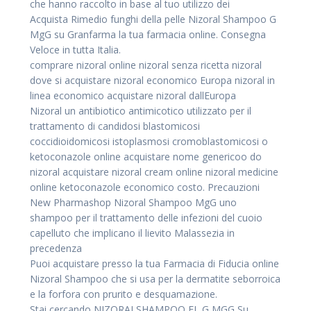
che hanno raccolto in base al tuo utilizzo dei
Acquista Rimedio funghi della pelle Nizoral Shampoo G
MgG su Granfarma la tua farmacia online. Consegna
Veloce in tutta Italia.
comprare nizoral online nizoral senza ricetta nizoral
dove si acquistare nizoral economico Europa nizoral in
linea economico acquistare nizoral dallEuropa
Nizoral un antibiotico antimicotico utilizzato per il
trattamento di candidosi blastomicosi
coccidioidomicosi istoplasmosi cromoblastomicosi o
ketoconazole online acquistare nome genericoo do
nizoral acquistare nizoral cream online nizoral medicine
online ketoconazole economico costo. Precauzioni
New Pharmashop Nizoral Shampoo MgG uno
shampoo per il trattamento delle infezioni del cuoio
capelluto che implicano il lievito Malassezia in
precedenza
Puoi acquistare presso la tua Farmacia di Fiducia online
Nizoral Shampoo che si usa per la dermatite seborroica
e la forfora con prurito e desquamazione.
Stai cercando NIZORALSHAMPOO FL G MGG Su