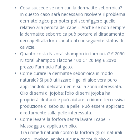
Cosa succede se non curi la dermatite seborroica?
In questo caso sarà necessario risolvere il problema
dermatologico per poter poi sconfiggere quello
relativo alla perdita dei capelli. Anche se non sempre
la dermatite seborroica può portare al diradamento
dei capelli alla loro caduta al conseguente status di
calvizie.
Quanto costa Nizoral shampoo in farmacia? € 2090
Nizoral Shampoo Flacone 100 Gr 20 Mg € 2090
prezzo Farmacia Fatigato.
Come curare la dermatite seborroica in modo
naturale? Si può utilizzare il gel di aloe vera puro
applicandolo delicatamente sulla zona interessata.
Olio di semi di jojoba: l’olio di semi
jojoba ha
proprietà idratanti e può aiutare a ridurre l’eccessiva
produzione di sebo sulla pelle. Può essere applicato
direttamente sulla pelle interessata.
Come levare la forfora senza lavare i capelli?
Massaggia e applica un olio.
Tra i rimedi naturali contro la forfora gli oli naturali
sono i migliori: applica alcune gocce di olio di