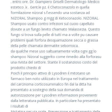
. entro ore. Dr. Giampiero Griselli Dermatologo Medico
estetico .k . Gent.le pz. il Chetoconazolo in quella
formilazione nizoral s.f.essendo una sostanza ad
NIZORAL Shampoo g mgg di Ketoconazolo. NIZORAL
Shampoo usato contro
infezioni sul cuoio capelluto
dovute a un fungo lievito chiamato Malassezia. Questo
fungo si trova sulla pelle di tutti ma a volte pu causare
problemi quali forfora desquamazione secca o grassa
della pelle chiamata dermatite seborroica.
da qualche mese uso saltuariamente volta ogni gg lo
shampoo Nizoral suggerito come rimedio alla forforasu
una rivista del settore. Stante il sostanzioso costo del
prodotto chiedo di
Poich il principio attivo di Lysodren il mitotano un
farmaco ben noto utilizzato in Europa nel trattamento
del carcinoma corticosurrenalico fin dal la ditta ha
presentato a sostegno della sua domanda di
autorizzazione per Lysodren informazioni provenienti
dalla letteratura pubblicata. In particolare ha presentato
i risultati di
Nistatina per via orale. Prevenzione e trattamento delle