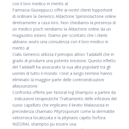
con il loro medico in merito al
Farmacia Giuseppucci offre ai nostri clienti lopportunit
di ordinare la Generico Aldactone Spironolactone online
direttamente a casa loro. Non chiediamo la presenza di
un medico poich vendiamo la Aldactone online da un
magazzino estero. Diamo per scontato che i clienti
abbiano avuto una consulenza con il loro medico in
merito al
Cialis Generico utilizza il principio attivo Tadalafil che in
grado di produrre una potente erezione. Questo effetto
del Tadalafil ha assicurato la sua alta popolarit tra gli
uomini di tutto il mondo. I test a lungo termine hanno
eliminato la maggior parte delle controindicazioni
allassunzione.
Confronta offerte per Nizoral mg Shampoo a partire da
. Indicazioni terapeutiche Trattamento delle infezioni del
cuoio capelluto che implicano il lievito Malassezia in
precedenza chiamato Pityrosporum come la dermatite
seborroica localizzata e la pityriasis capitis forfora.
NIZORAL shampoo pu essere usa.