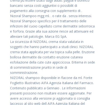
crema pu essere usato dagli adulti. paypal e bonifico
bancario senza costi aggiuntivi o possibilit di
pagamento alla consegna con supplemento di .
Nizoral Shampoo mgg ml. . o rate da . senza interessi.
Nizoral Shampoo specifico per il trattamento delle
infezioni del cuoio capelluto come dermatite seborroica
e forfora. Grazie alla sua azione riesce ad attenuare ed
alleviare tali patologie. Marca EG SpA.
La sicurezza di NIZORAL crema stata valutata in
soggetti che hanno partecipato a studi clinici. NIZORAL
crema stata applicata per via topica sulla pelle. Eruzione
bollosa dermatite da contatto eruzione cutanea
esfoliazione della cute cute appiccicosa. Eritema in sede
di somministrazione prurito in sede di
somministrazione.
NIZORAL shampoo disponibile in flacone da ml. Fonte
Foglietto Illustrativo AIFA Agenzia Italiana del Farmaco.
Contenuto pubblicato a Gennaio . Le informazioni
presenti possono non risultare essere aggiornate. Per
avere accesso alla versione pi aggiornata si consiglia
laccesso al sito web dell AIFA Agenzia Italiana del