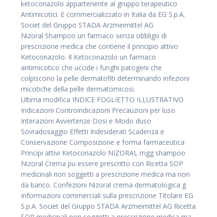
ketoconazolo appartenente al gruppo terapeutico
Antimicotici. E commercializzato in Italia da EG S.p.A.
Societ del Gruppo STADA Arzmeimittel AG
Nizoral Shampoo un farmaco senza obbligo di
prescrizione medica che contiene il principio attivo
Ketoconazolo. Il Ketoconazolo un farmaco
antimicotico che uccide i funghi patogeni che
colpiscono la pelle dermatofiti determinando infezioni
micotiche della pelle dermatomicosi.
Ultima modifica INDICE FOGLIETTO ILLUSTRATIVO
Indicazioni Controindicazioni Precauzioni per luso
Interazioni Avvertenze Dosi e Modo duso
Sovradosaggio Effetti Indesiderati Scadenza e
Conservazione Composizione e forma farmaceutica
Principi attivi Ketoconazolo NIZORAL mgg shampoo
Nizoral Crema pu essere prescritto con Ricetta SOP
medicinali non soggetti a prescrizione medica ma non
da banco. Confezioni Nizoral crema dermatologica g
Informazioni commerciali sulla prescrizione Titolare EG
S.p.A. Societ del Gruppo STADA Arzmeimittel AG Ricetta
SOP medicinali non soggetti a prescrizione medica ma