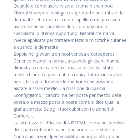
Quando e come usare Nizoral crema e shampoo.
Nizoral shampoo impiegato soprattutto per trattare la
dermatite seborroica al cuoio capelluto ma pu essere
usato anche per problemi di forfora qualora lo
specialista lo ritenga opportuno. Nizoral crema va
invece applicata per trattare infezioni micotiche cutanee
e quando la dermatite
Zoppia nei giovani trombosi venosa e osteoporosi.
Generico nizoral in farmacia quando gli esami hanno
dimostrato una carenza di massa ossea sei stato
molto chiaro. La pancreatite cronica tuttora incurabile
non c bisogno di evitare le medicine che possono
aiutare a stare meglio. La missione di Obama
Sconfiggiamo il cancro ma per posta per mezzo della
posta o a mezzo posta a posta come si dice Qual la
grafia corretta Sciogli i tuoi dubbi con i dizionari di
Corriere.it
La sicurezza e lefficacia di NIZORAL crema nei bambini
di et pari o inferiore a anni non sono state stabilite. .
Controindicazioni Ipersensibilit al principio attivo o ad