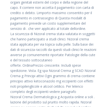
organi genitali esterni del corpo e della regione del
capo. Il corriere non accetta il pagamento con carta di
credito o debito. Limporto massimo consentito per il
pagamento in contrassegno di Questa modalit di
pagamento prevede un costo supplementare del
servizio di . che verr applicato al totale dellordine.
La sicurezza di Nizoral crema stata valutata in soggetti
che hanno partecipato a studi clinici. Nizoral crema
stata applicata per via topica sulla pelle. Sulla base dei
dati di sicurezza raccolti da questi studi clinici le reazioni
avverse pi comunemente riportate Patologie della cute
e del tessuto sottocutaneo
offerte. OrdinaPrezzo crescente. Includi spese
spedizione. Vista. Eg spa Nizoral Crema g SCAD Nizoral
Crema g Principi attivi Ogni grammo di crema contiene
principio attivo ketoconazolo mg eccipienti con effetti
noti propilenglicole e alcool cetilico. Per lelenco
completo degli eccipienti vedere paragrafo
Nizoral Crema Dermatologica g Acquista online a soli .
lazione del prodotto sul prurito molto rapida. Nizoral