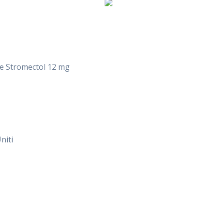
ne Stromectol 12 mg
niti