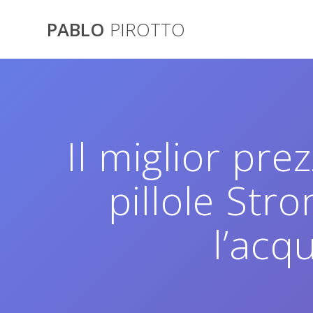
Saltar
al
PABLO
PIROTTO
contenido
Il miglior pre
pillole Str
l’acq