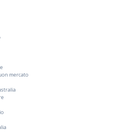
o
re
 buon mercato
stralia
re
io
lia