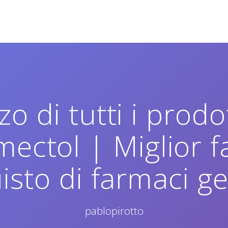
zzo di tutti i prodo
omectol | Miglior 
uisto di farmaci ge
pablopirotto