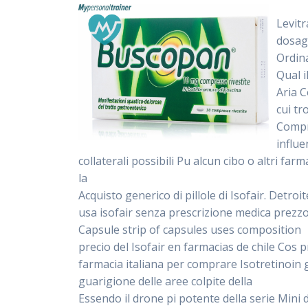
Levitr
dosagg
Ordin
Qual i
Aria C
cui t
Compr
influe
collaterali possibili Pu alcun cibo o altri far
la
Acquisto generico di pillole di Isofair. Detro
usa isofair senza prescrizione medica prezzo
Capsule strip of capsules uses composition
precio del Isofair en farmacias de chile Cos
farmacia italiana per comprare Isotretinoin g
guarigione delle aree colpite della
Essendo il drone pi potente della serie Mini di