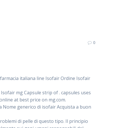
0
armacia italiana line Isofair Ordine Isofair
ofair mg Capsule strip of . capsules uses
online at best price on mg.com.
tta Nome generico di isofair Acquista a buon
blemi di pelle di questo tipo. Il principio