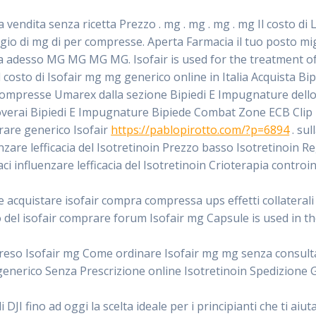
a vendita senza ricetta Prezzo . mg . mg . mg . mg Il costo di
io di mg di per compresse. Aperta Farmacia il tuo posto mig
a adesso MG MG MG MG. Isofair is used for the treatment of 
l costo di Isofair mg mg generico online in Italia Acquista 
ompresse Umarex dalla sezione Bipiedi E Impugnature dello s
roverai Bipiedi E Impugnature Bipiede Combat Zone ECB Cli
are generico Isofair
https://pablopirotto.com/?p=6894
. sul
nzare lefficacia del Isotretinoin Prezzo basso Isotretinoin Re
maci influenzare lefficacia del Isotretinoin Crioterapia controi
ite acquistare isofair compra compressa ups effetti collateral
 del isofair comprare forum Isofair mg Capsule is used in t
 preso Isofair mg Come ordinare Isofair mg mg senza consulta
enerico Senza Prescrizione online Isotretinoin Spedizione Gr
 DJI fino ad oggi la scelta ideale per i principianti che ti aiu