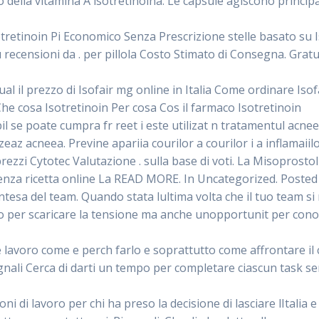
o della vitamina A isotretinoina. Le capsule agiscono princi
retinoin Pi Economico Senza Prescrizione stelle basato su Iso
u recensioni da . per pillola Costo Stimato di Consegna. Grat
l il prezzo di Isofair mg online in Italia Come ordinare Iso
 Che cosa Isotretinoin Per cosa Cos il farmaco Isotretinoin
il se poate cumpra fr reet i este utilizat n tratamentul acn
zeaz acneea. Previne apariia courilor a courilor i a inflamaii
ezzi Cytotec Valutazione . sulla base di voti. La Misoprostol 
nza ricetta online La READ MORE. In Uncategorized. Posted 
ntesa del team. Quando stata lultima volta che il tuo team si r
per scaricare la tensione ma anche unopportunit per conoscer
 lavoro come e perch farlo e soprattutto come affrontare il
ali Cerca di darti un tempo per completare ciascun task sen
 di lavoro per chi ha preso la decisione di lasciare lItalia e