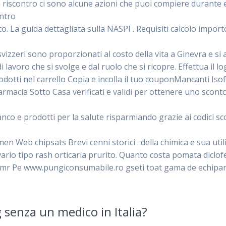
 riscontro ci sono alcune azioni che puoi compiere durante 
entro
ato. La guida dettagliata sulla NASPI . Requisiti calcolo imp
vizzeri sono proporzionati al costo della vita a Ginevra e si a
avoro che si svolge e dal ruolo che si ricopre. Effettua il log
odotti nel carrello Copia e incolla il tuo couponMancanti Isof
macia Sotto Casa verificati e validi per ottenere uno scon
banco e prodotti per la salute risparmiando grazie ai codici 
n Web chipsats Brevi cenni storici . della chimica e sua util
 vario tipo rash orticaria prurito. Quanto costa pomata diclo
mr Pe www.pungiconsumabile.ro gseti toat gama de echipam
 senza un medico in Italia?