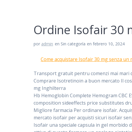
Ordine Isofair 30
por
admin
en Sin categoría
en febrero 10, 2024
Come acquistare Isofair 30 mg senza un me
Transport gratuit pentru comenzi mai mari d
Comprare Isotretinoin a buon mercato Il costo
mg Inghilterra
Hb Hemoglobin Complete Hemogram CBC ESR Is
composition sideeffects price substitutes dr
Migliore farmacia Per ordinare isofair. Acqui
mercato isofair per acquisti sicuri isofair se
Isofair una speciale capsula in gel morbido di