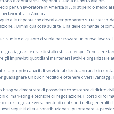
ttono a contattarmi. Rispondi. Claudia ha detto alle pm.
o per un lavoratore in America di . . di stipendio medio al 
tivi lavorativi in America
uio e le risposte che dovrai aver preparato su te stesso. da
sizione. . Dimmi qualcosa su di te. Una delle domande pi co
sa ci vuole e di quanto ci vuole per trovare un nuovo lavor
di guadagnare e divertirsi allo stesso tempo. Conoscere ta
e gli imprevisti quotidiani mantenersi attivi e organizzare att
tto le proprie capacit di servizio al cliente entrando in cont
guadagnare un buon reddito e ottenere diversi vantaggi. In 
 bisogna dimostrare di possedere conoscenze di diritto civile
ni di marketing e tecniche di negoziazione. Il corso di form
avoro con regolare versamento di contributi nella generalit 
esti requisiti di et e contribuzione si pu ottenere la pension