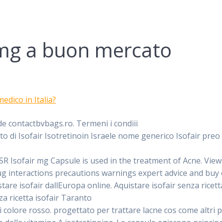
 mg a buon mercato
dico in Italia?
e contactbvbags.ro. Termeni i condiii
 di Isofair Isotretinoin Israele nome generico Isofair preo f
ofair mg Capsule is used in the treatment of Acne. View Is
ug interactions precautions warnings expert advice and buy 
stare isofair dallEuropa online. Aquistare isofair senza rice
nza ricetta isofair Taranto
 colore rosso. progettato per trattare lacne cos come altri pro