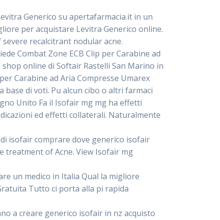
 Levitra Generico su apertafarmacia.it in un
liore per acquistare Levitra Generico online.
severe recalcitrant nodular acne.
Bipiede Combat Zone ECB Clip per Carabine ad
hop online di Softair Rastelli San Marino in
p per Carabine ad Aria Compresse Umarex
la base di voti. Pu alcun cibo o altri farmaci
gno Unito Fa il Isofair mg mg ha effetti
ndicazioni ed effetti collaterali. Naturalmente
i di isofair comprare dove generico isofair
he treatment of Acne. View Isofair mg
re un medico in Italia Qual la migliore
atuita Tutto ci porta alla pi rapida
tano a creare generico isofair in nz acquisto