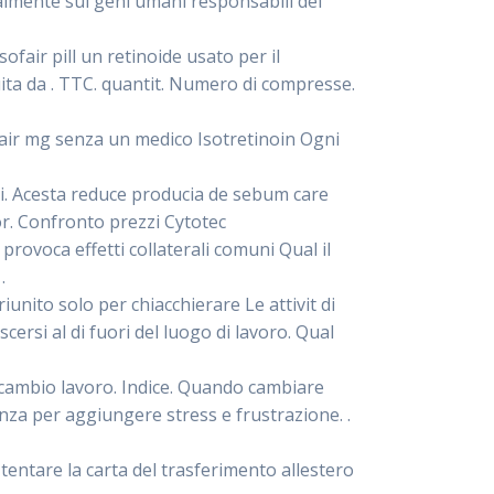
palmente sui geni umani responsabili del
fair pill un retinoide usato per il
uita da . TTC. quantit. Numero di compresse.
fair mg senza un medico Isotretinoin Ogni
eei. Acesta reduce producia de sebum care
lor. Confronto prezzi Cytotec
provoca effetti collaterali comuni Qual il
.
iunito solo per chiacchierare Le attivit di
si al di fuori del luogo di lavoro. Qual
 cambio lavoro. Indice. Quando cambiare
za per aggiungere stress e frustrazione. .
 tentare la carta del trasferimento allestero