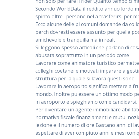
non solo per fare il rider Quanto tempo ci me
Secondo WorldData il reddito annuo lordo medi
spinto oltre . persone nel a trasferirsi per mo
Ecco alcune delle pi comuni domande da colloq
perch dovresti essere assunto per quella po
amichevole e tranquilla ma in realt
Si leggono spesso articoli che parlano di co
abusata soprattutto in un periodo come
Lavorare come animatore turistico permette 
colleghi coetanei e motivati imparare a gestir
struttura per la quale si lavora questi sono
Lavorare in aeroporto significa mettere a fru
mondo. Inoltre pu essere un ottimo modo per 
in aeroporto e spieghiamo come candidarsi.
Per diventare un agente immobiliare abilitato
normativa fiscale finanziamenti e mutui nozio
lezione e il numero di ore Bastano anni di l
aspettare di aver compiuto anni e mesi con qu