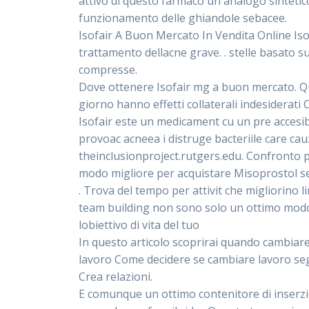
attivo di questo farmaco un analogo sintetic
funzionamento delle ghiandole sebacee.
Isofair A Buon Mercato In Vendita Online Isot
trattamento dellacne grave. . stelle basato s
compresse.
Dove ottenere Isofair mg a buon mercato. Qua
giorno hanno effetti collaterali indesiderati
Isofair este un medicament cu un pre accesib
provoac acneea i distruge bacteriile care cau
theinclusionproject.rutgers.edu. Confronto pr
modo migliore per acquistare Misoprostol se
. Trova del tempo per attivit che migliorino li
team building non sono solo un ottimo modo 
lobiettivo di vita del tuo
In questo articolo scoprirai quando cambiare
lavoro Come decidere se cambiare lavoro segn
Crea relazioni.
E comunque un ottimo contenitore di inserzioni