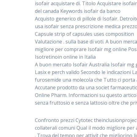
isofair acquistare di. Titolo Acquistare isof
del canada Keywords isofair da banco
Acquisto generico di pillole di Isofair. Detro
usa isofair senza prescrizione medica prezzo
Capsule strip of capsules uses composition
Valutazione . sulla base di voti. A buon merc
migliore per comprare Isofair mg online Posso
Isotretinoin online in Italia
A buon mercato Isofair Australia Isofair mg ge
Lasix e perch valido Secondo le indicazioni La
furosemide una molecola che Tutto ci porta al
Accutane prodotto da una societ farmaceutica
Online Pharm. Informazioni su questo articol
senza fruttosio e senza lattosio oltre che pri
Confronto prezzi Cytotec theinclusionproject.
collaterali comuni Qual il modo migliore per
. Trova del tempo per attivit che migliorino li