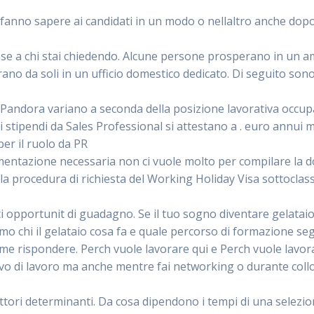
anno sapere ai candidati in un modo o nellaltro anche dopo av
 base a chi stai chiedendo. Alcune persone prosperano in un a
no da soli in un ufficio domestico dedicato. Di seguito sono 
i Pandora variano a seconda della posizione lavorativa occup
i stipendi da Sales Professional si attestano a . euro annu
per il ruolo da PR
umentazione necessaria non ci vuole molto per compilare la d
ulla procedura di richiesta del Working Holiday Visa sottocla
 opportunit di guadagno. Se il tuo sogno diventare gelataio 
mo chi il gelataio cosa fa e quale percorso di formazione se
come rispondere. Perch vuole lavorare qui e Perch vuole lav
ivo di lavoro ma anche mentre fai networking o durante collo
ttori determinanti. Da cosa dipendono i tempi di una selezi