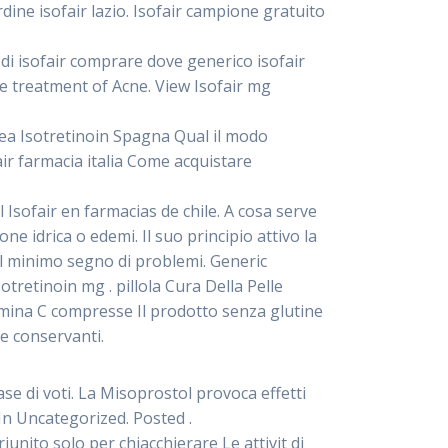
dine isofair lazio. Isofair campione gratuito
i di isofair comprare dove generico isofair
he treatment of Acne. View Isofair mg
inea Isotretinoin Spagna Qual il modo
air farmacia italia Come acquistare
l Isofair en farmacias de chile. A cosa serve
ne idrica o edemi. Il suo principio attivo la
 il minimo segno di problemi. Generic
retinoin mg . pillola Cura Della Pelle
tamina C compresse Il prodotto senza glutine
 e conservanti.
se di voti. La Misoprostol provoca effetti
In Uncategorized. Posted .
iunito solo per chiacchierare Le attivit di