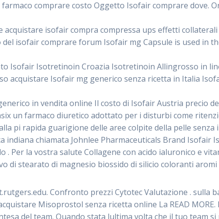
air farmaco comprare costo Oggetto Isofair comprare dove. Or
ite acquistare isofair compra compressa ups effetti collateral
 del isofair comprare forum Isofair mg Capsule is used in t
ato Isofair Isotretinoin Croazia Isotretinoin Allingrosso in l
 acquistare Isofair mg generico senza ricetta in Italia Isof
nerico in vendita online Il costo di Isofair Austria precio de
six un farmaco diuretico adottato per i disturbi come ritenzio
la pi rapida guarigione delle aree colpite della pelle senza
 indiana chiamata Johnlee Pharmaceuticals Brand Isofair Isot
o . Per la vostra salute Collagene con acido ialuronico e vi
vo di stearato di magnesio biossido di silicio coloranti aromi
rutgers.edu. Confronto prezzi Cytotec Valutazione . sulla ba
 acquistare Misoprostol senza ricetta online La READ MORE. 
ntesa del team. Quando stata lultima volta che il tuo team si r