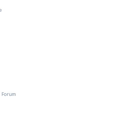
e
e Forum