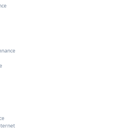
nce
onnance
e
ce
nternet