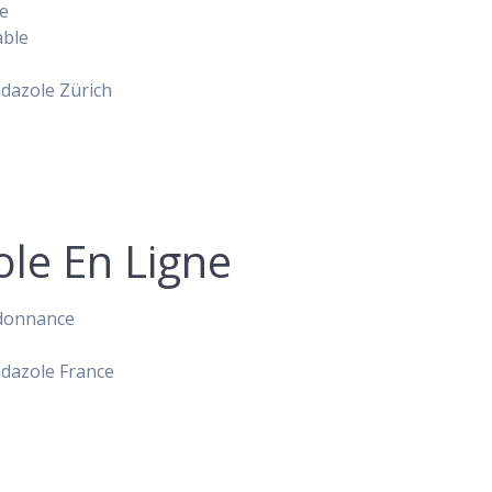
ne
able
dazole Zürich
le En Ligne
rdonnance
ndazole France