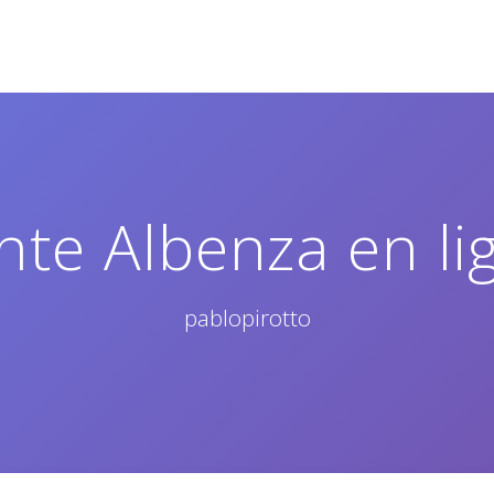
nte Albenza en li
pablopirotto