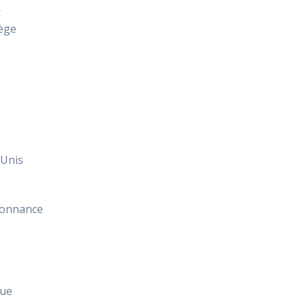
r
ège
 Unis
donnance
t
que