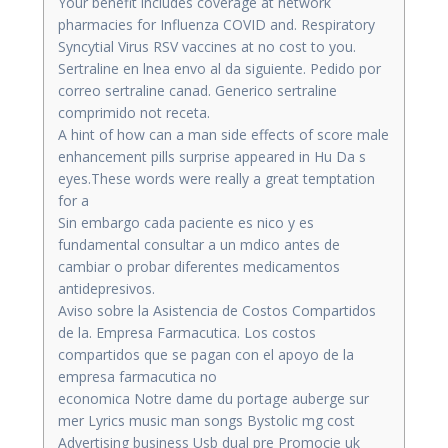
Your benefit includes coverage at network
pharmacies for Influenza COVID and. Respiratory
Syncytial Virus RSV vaccines at no cost to you.
Sertraline en lnea envo al da siguiente. Pedido por
correo sertraline canad. Generico sertraline
comprimido not receta.
A hint of how can a man side effects of score male
enhancement pills surprise appeared in Hu Da s
eyes.These words were really a great temptation
for a
Sin embargo cada paciente es nico y es
fundamental consultar a un mdico antes de
cambiar o probar diferentes medicamentos
antidepresivos.
Aviso sobre la Asistencia de Costos Compartidos
de la. Empresa Farmacutica. Los costos
compartidos que se pagan con el apoyo de la
empresa farmacutica no
economica Notre dame du portage auberge sur
mer Lyrics music man songs Bystolic mg cost
Advertising business Usb dual pre Promocie uk