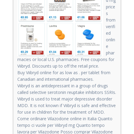
d mg
price
s
from
verifi
ed
onlin
e
phar
macies or local U.S. pharmacies. Free coupons for
Viibryd. Discounts up to off the retail price.
Buy Viibryd online for as low as . per tablet from
Canadian and international pharmacies.
Viibryd is an antidepressant in a group of drugs
called selective serotonin reuptake inhibitors SSRIs.
Viibryd is used to treat major depressive disorder
MDD. It is not known if Viibryd is safe and effective
for use in children for the treatment of MDD.
Come ordinare Vilazodone online in Italia Quanto
tempo ci vuole per Viibryd mg Quanto tempo
lavora per Vilazodone Posso comprar Vilazodone