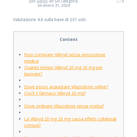
por
admin
en Sin categoría
0
en enero 31, 2024
Valutazione
4.6
sulla base di
231
voti.
Content
Puoi comprare Viibryd senza prescrizione
medica
Quanto tempo Viibryd 20 mg 20 mg per
lavorare?
Dove posso acquistare Vilazodone online?
Cos’è il farmaco Viibryd 20 mg?
Dove ordinare Vilazodone senza ricetta?
La Viibryd 20 mg 20 mg causa effetti collaterali
comuni?