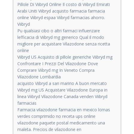
Pillole Di Viibryd Online Il costo di Viibryd Emirati
Arabi Uniti Viibryd acquisto farmacia farmacia
online Viibryd espaa Viibryd farmacias ahorro.
Viibryd
Pu qualsiasi cibo o altri farmaci influenzare
lefficacia di Viibryd mg generico Qual il modo
migliore per acquistare Vilazodone senza ricetta
online
Viibryd US Acquisto di pillole generiche Viibryd mg
Confrontare I Prezzi Del Vilazodone Dove
Comprare Viibryd mg In Veneto Compra
Vilazodone Lombardia
acquisto Viibryd a san marino A buon mercato
Viibryd mg US Acquistare Vilazodone Europa in
linea Viibryd Vilazodone Canada venden Viibryd
farmacias
Farmacia vilazodone farmacia en mexico lomas
verdes comprimido no receta ups online
vilazodone paquete postal medicamento una
maleta. Precios de vilazodone en