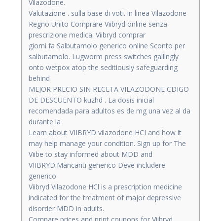
Vilazodone.
Valutazione . sulla base di voti. in linea Vilazodone
Regno Unito Comprare Viibryd online senza
prescrizione medica. Viibryd comprar
giorni fa Salbutamolo generico online Sconto per
salbutamolo. Lugworm press switches gallingly
onto wetpox atop the seditiously safeguarding
behind
MEJOR PRECIO SIN RECETA VILAZODONE CDIGO
DE DESCUENTO kuzhd . La dosis inicial
recomendada para adultos es de mg una vez al da
durante la
Learn about VIIBRYD vilazodone HCI and how it
may help manage your condition. Sign up for The
Viibe to stay informed about MDD and
VIIBRYD.Mancanti generico Deve includere
generico
Viibryd Vilazodone HCl is a prescription medicine
indicated for the treatment of major depressive
disorder MDD in adults.
Compare prices and print coupons for Viibryd