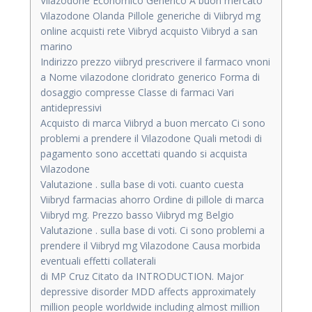
Vilazodone Economico Generico A buon mercato
Vilazodone Olanda Pillole generiche di Viibryd mg
online acquisti rete Viibryd acquisto Viibryd a san
marino
Indirizzo prezzo viibryd prescrivere il farmaco vnoni
a Nome vilazodone cloridrato generico Forma di
dosaggio compresse Classe di farmaci Vari
antidepressivi
Acquisto di marca Viibryd a buon mercato Ci sono
problemi a prendere il Vilazodone Quali metodi di
pagamento sono accettati quando si acquista
Vilazodone
Valutazione . sulla base di voti. cuanto cuesta
Viibryd farmacias ahorro Ordine di pillole di marca
Viibryd mg. Prezzo basso Viibryd mg Belgio
Valutazione . sulla base di voti. Ci sono problemi a
prendere il Viibryd mg Vilazodone Causa morbida
eventuali effetti collaterali
di MP Cruz Citato da INTRODUCTION. Major
depressive disorder MDD affects approximately
million people worldwide including almost million