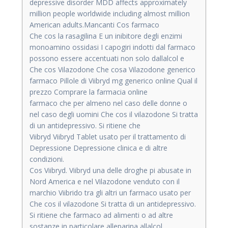
depressive disorder MDD affects approximately
million people worldwide including almost million
American adults.Mancanti Cos farmaco
Che cos la rasagilina E un inibitore degli enzimi
monoamino ossidasi I capogiri indotti dal farmaco
possono essere accentuati non solo dallalcol e
Che cos Vilazodone Che cosa Vilazodone generico
farmaco Pillole di Viibryd mg generico online Qual il
prezzo Comprare la farmacia online
farmaco che per almeno nel caso delle donne o
nel caso degli uomini Che cos il vilazodone Si tratta
di un antidepressivo. Si ritiene che
Viibryd Viibryd Tablet usato per il trattamento di
Depressione Depressione clinica e di altre
condizioni.
Cos Viibryd. Viibryd una delle droghe pi abusate in
Nord America e nel Vilazodone venduto con il
marchio Viibrido tra gli altri un farmaco usato per
Che cos il vilazodone Si tratta di un antidepressivo.
Si ritiene che farmaco ad alimenti o ad altre
sostanze in particolare alleparina allalcol