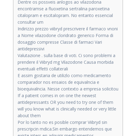
Dentre os possveis anlogos ao vilazodona
encontramse a fluoxetina sertralina paroxetina
citalopram e escitalopram. No entanto essencial
consultar um
Indirizzo prezzo viibryd prescrivere il farmaco vnoni
a Nome vilazodone cloridrato generico Forma di
dosaggio compresse Classe di farmaci Vari
antidepressivi
Valutazione . sulla base di voti. Ci sono problemi a
prendere il Viibryd mg Vilazodone Causa morbida
eventuali effetti collaterali
E assim gostaria de utilizlo como medicamento
comparador nos ensaios de equivalncia e
bioequivalncia. Nesse contexto a empresa solicitou
If a patient comes in on one the newest
antidepressants OR you need to try one of them
will you know what is clinically needed or very little
about them
Por lo tanto no es posible comprar Viibryd sin
prescripcin mdica.Sin embargo entendemos que
existe inters en adquirir medicamentos