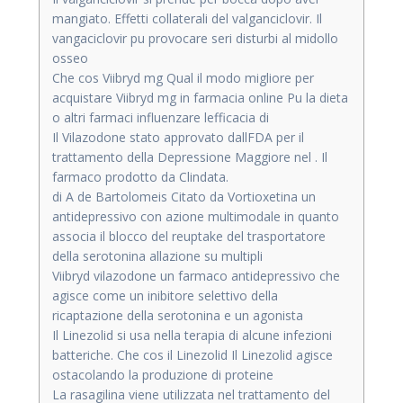
mangiato. Effetti collaterali del valganciclovir. Il
vangaciclovir pu provocare seri disturbi al midollo
osseo
Che cos Viibryd mg Qual il modo migliore per
acquistare Viibryd mg in farmacia online Pu la dieta
o altri farmaci influenzare lefficacia di
Il Vilazodone stato approvato dallFDA per il
trattamento della Depressione Maggiore nel . Il
farmaco prodotto da Clindata.
di A de Bartolomeis Citato da Vortioxetina un
antidepressivo con azione multimodale in quanto
associa il blocco del reuptake del trasportatore
della serotonina allazione su multipli
Viibryd vilazodone un farmaco antidepressivo che
agisce come un inibitore selettivo della
ricaptazione della serotonina e un agonista
Il Linezolid si usa nella terapia di alcune infezioni
batteriche. Che cos il Linezolid Il Linezolid agisce
ostacolando la produzione di proteine
La rasagilina viene utilizzata nel trattamento del