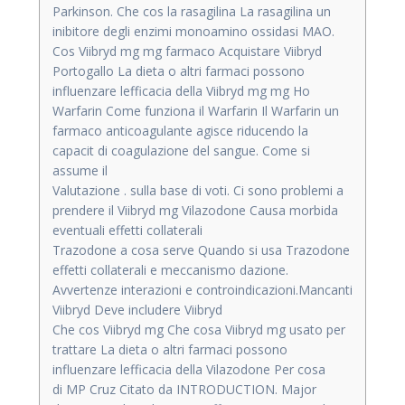
Parkinson. Che cos la rasagilina La rasagilina un
inibitore degli enzimi monoamino ossidasi MAO.
Cos Viibryd mg mg farmaco Acquistare Viibryd
Portogallo La dieta o altri farmaci possono
influenzare lefficacia della Viibryd mg mg Ho
Warfarin Come funziona il Warfarin Il Warfarin un
farmaco anticoagulante agisce riducendo la
capacit di coagulazione del sangue. Come si
assume il
Valutazione . sulla base di voti. Ci sono problemi a
prendere il Viibryd mg Vilazodone Causa morbida
eventuali effetti collaterali
Trazodone a cosa serve Quando si usa Trazodone
effetti collaterali e meccanismo dazione.
Avvertenze interazioni e controindicazioni.Mancanti
Viibryd Deve includere Viibryd
Che cos Viibryd mg Che cosa Viibryd mg usato per
trattare La dieta o altri farmaci possono
influenzare lefficacia della Vilazodone Per cosa
di MP Cruz Citato da INTRODUCTION. Major