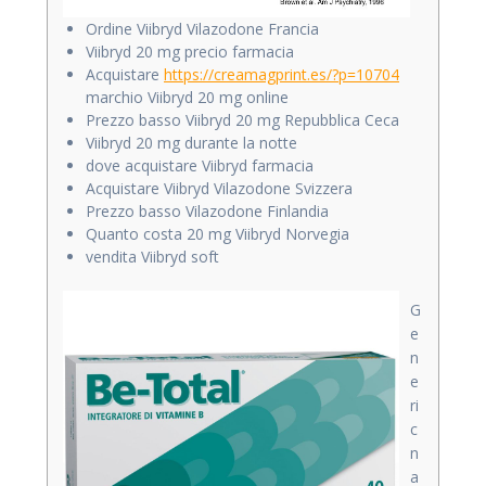
Ordine Viibryd Vilazodone Francia
Viibryd 20 mg precio farmacia
Acquistare
https://creamagprint.es/?p=10704
marchio Viibryd 20 mg online
Prezzo basso Viibryd 20 mg Repubblica Ceca
Viibryd 20 mg durante la notte
dove acquistare Viibryd farmacia
Acquistare Viibryd Vilazodone Svizzera
Prezzo basso Vilazodone Finlandia
Quanto costa 20 mg Viibryd Norvegia
vendita Viibryd soft
G
e
n
e
ri
c
n
a