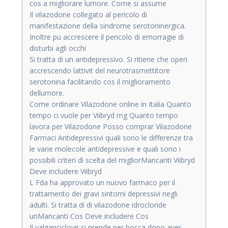
cos a migliorare lumore. Come si assume
Il vilazodone collegato al pericolo di
manifestazione della sindrome serotoninergica.
Inoltre pu accrescere il pericolo di emorragie di
disturbi agli occhi
Si tratta di un antidepressivo. Si ritiene che operi
accrescendo lattivit del neurotrasmettitore
serotonina facilitando cos il miglioramento
dellumore.
Come ordinare Vilazodone online in Italia Quanto
tempo ci vuole per Viibryd mg Quanto tempo
lavora per Vilazodone Posso comprar Vilazodone
Farmaci Antidepressivi quali sono le differenze tra
le varie molecole antidepressive e quali sono i
possibili criteri di scelta del migliorMancanti Viibryd
Deve includere Viibryd
L Fda ha approvato un nuovo farmaco per il
trattamento dei gravi sintomi depressivi negli
adulti. Si tratta di di vilazodone idrocloride
unMancanti Cos Deve includere Cos
Il valganciclovir si prende per bocca dopo aver