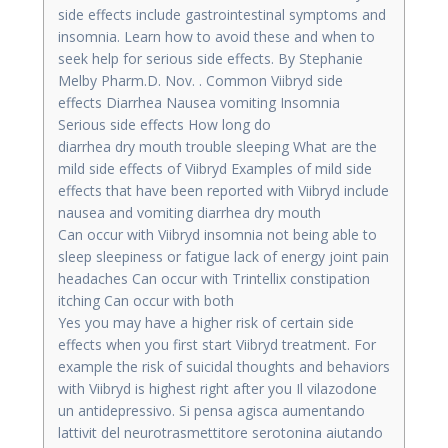
side effects include gastrointestinal symptoms and
insomnia. Learn how to avoid these and when to
seek help for serious side effects. By Stephanie
Melby Pharm.D. Nov. . Common Viibryd side
effects Diarrhea Nausea vomiting Insomnia
Serious side effects How long do
diarrhea dry mouth trouble sleeping What are the
mild side effects of Viibryd Examples of mild side
effects that have been reported with Viibryd include
nausea and vomiting diarrhea dry mouth
Can occur with Viibryd insomnia not being able to
sleep sleepiness or fatigue lack of energy joint pain
headaches Can occur with Trintellix constipation
itching Can occur with both
Yes you may have a higher risk of certain side
effects when you first start Viibryd treatment. For
example the risk of suicidal thoughts and behaviors
with Viibryd is highest right after you Il vilazodone
un antidepressivo. Si pensa agisca aumentando
lattivit del neurotrasmettitore serotonina aiutando