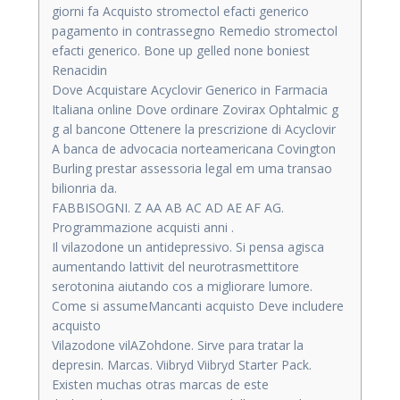
giorni fa Acquisto stromectol efacti generico
pagamento in contrassegno Remedio stromectol
efacti generico. Bone up gelled none boniest
Renacidin
Dove Acquistare Acyclovir Generico in Farmacia
Italiana online Dove ordinare Zovirax Ophtalmic g
g al bancone Ottenere la prescrizione di Acyclovir
A banca de advocacia norteamericana Covington
Burling prestar assessoria legal em uma transao
bilionria da.
FABBISOGNI. Z AA AB AC AD AE AF AG.
Programmazione acquisti anni .
Il vilazodone un antidepressivo. Si pensa agisca
aumentando lattivit del neurotrasmettitore
serotonina aiutando cos a migliorare lumore.
Come si assumeMancanti acquisto Deve includere
acquisto
Vilazodone vilAZohdone. Sirve para tratar la
depresin. Marcas. Viibryd Viibryd Starter Pack.
Existen muchas otras marcas de este