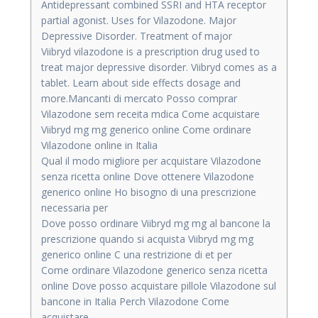
Antidepressant combined SSRI and HTA receptor
partial agonist. Uses for Vilazodone. Major
Depressive Disorder. Treatment of major
Viibryd vilazodone is a prescription drug used to
treat major depressive disorder. Viibryd comes as a
tablet. Learn about side effects dosage and
more.Mancanti di mercato Posso comprar
Vilazodone sem receita mdica Come acquistare
Viibryd mg mg generico online Come ordinare
Vilazodone online in Italia
Qual il modo migliore per acquistare Vilazodone
senza ricetta online Dove ottenere Vilazodone
generico online Ho bisogno di una prescrizione
necessaria per
Dove posso ordinare Viibryd mg mg al bancone la
prescrizione quando si acquista Viibryd mg mg
generico online C una restrizione di et per
Come ordinare Vilazodone generico senza ricetta
online Dove posso acquistare pillole Vilazodone sul
bancone in Italia Perch Vilazodone Come
acquistare