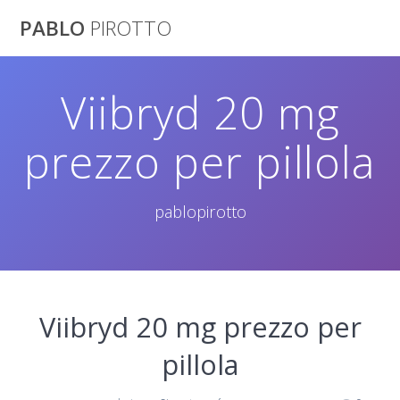
Saltar
PABLO
PIROTTO
al
contenido
Viibryd 20 mg
prezzo per pillola
pablopirotto
Viibryd 20 mg prezzo per
pillola