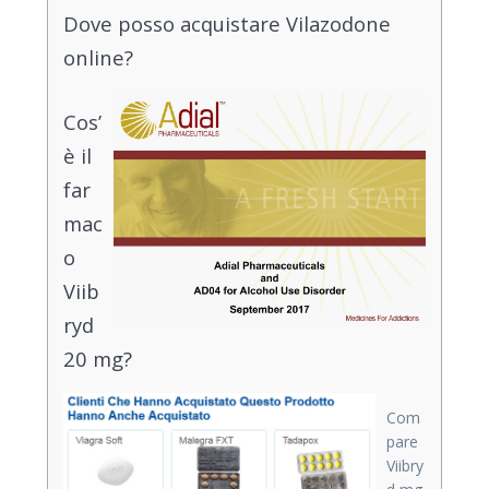
Dove posso acquistare Vilazodone
online?
Cos’
è il
far
mac
o
Viib
ryd
20 mg?
Com
pare
Viibry