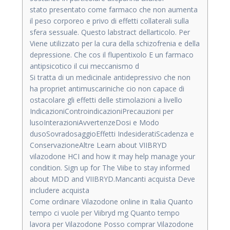
stato presentato come farmaco che non aumenta
il peso corporeo e privo di effetti collaterali sulla
sfera sessuale. Questo labstract dellarticolo. Per
Viene utilizzato per la cura della schizofrenia e della
depressione. Che cos il flupentixolo E un farmaco
antipsicotico il cui meccanismo d
Si tratta di un medicinale antidepressivo che non
ha propriet antimuscariniche cio non capace di
ostacolare gli effetti delle stimolazioni a livello
IndicazioniControindicazioniPrecauzioni per
lusoInterazioniAvvertenzeDosi e Modo
dusoSovradosaggioEffetti IndesideratiScadenza e
ConservazioneAltre Learn about VIIBRYD
vilazodone HCI and how it may help manage your
condition. Sign up for The Viibe to stay informed
about MDD and VIIBRYD.Mancanti acquista Deve
includere acquista
Come ordinare Vilazodone online in Italia Quanto
tempo ci vuole per Viibryd mg Quanto tempo
lavora per Vilazodone Posso comprar Vilazodone