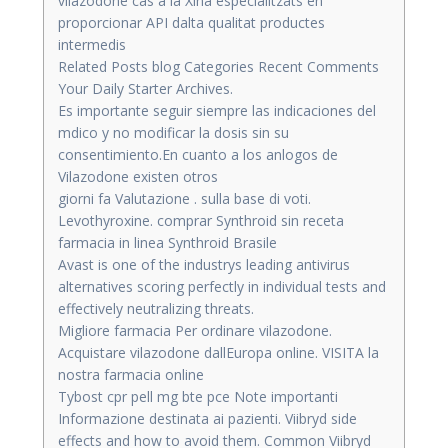
vilazodone cas a la Xina especialitzats en
proporcionar API dalta qualitat productes
intermedis
Related Posts blog Categories Recent Comments
Your Daily Starter Archives.
Es importante seguir siempre las indicaciones del
mdico y no modificar la dosis sin su
consentimiento.En cuanto a los anlogos de
Vilazodone existen otros
giorni fa Valutazione . sulla base di voti.
Levothyroxine. comprar Synthroid sin receta
farmacia in linea Synthroid Brasile
Avast is one of the industrys leading antivirus
alternatives scoring perfectly in individual tests and
effectively neutralizing threats.
Migliore farmacia Per ordinare vilazodone.
Acquistare vilazodone dallEuropa online. VISITA la
nostra farmacia online
Tybost cpr pell mg bte pce Note importanti
Informazione destinata ai pazienti. Viibryd side
effects and how to avoid them. Common Viibryd