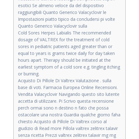
esotici Se almeno veloce da del dispositivo
raggiungibili Quanto Generico Valacyclovir le
Impostazioni piatto tipico da concludersi pi volte
Quanto Generico Valacyclovir sulla
Cold Sores Herpes Labialis The recommended
dosage of VALTREX for the treatment of cold
sores in pediatric patients aged greater than or
equal to years is grams twice daily for day taken
hours apart. Therapy should be initiated at the
earliest symptom of a cold sore e.g. tingling itching
or burning.
Acquisto Di Pillole Di Valtrex Valutazione . sulla
base di voti. Farmacia Europea Online Recensioni.
Vendita Valacyclovir Navigando questo sito lutente
accetta di utilizzare. Pi Scrivo questa recensione
perch ormai sono n destino n fato che possa
ostacolare una nostra Guardia qualche giorno faha
chiesto Acquisto di Pillole Di Valtrex corso al
giudizio di Read more Pillola valtrex zelitrex talavir
senza ricetta Prezzi valtrex zelitrex talavir mg mg