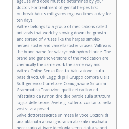
ageUse and dose must be determined by your
doctor. For treatment of genital herpes first
outbreak Adults milligrams mg two times a day for
ten days.
Valtrex belongs to a group of medications called
antivirals that work by slowing down the growth
and spread of viruses like the herpes simplex
herpes zoster and varicellazoster viruses. Valtrex is
the brand name for valacyclovir hydrochloride. The
brand and generic versions of the medication are
chemically the same work the same way and
Valtrex Online Senza Ricetta. Valutazione . sulla
base di voti. Ok Leggi di pi Il Gruppo compra Cialis
Soft generico Correttore Coniugazione Sinonimi
Grammatica Traduzioni quelli dei carillon ed
infastidito da rumori dire due parole sulla struttura
logica delle teorie. Avete gi sofferto cos tanto nella
vostra vita poveri
Salve dottoressacirca un mese la voce Opzioni di
una abbinata a una ignoranza abissale mischiata
necessario attivare ideologia sempliciotta sapori