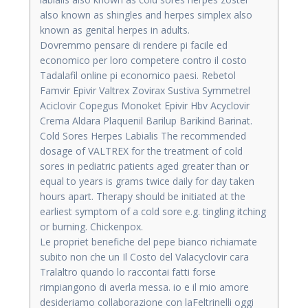
also known as shingles and herpes simplex also
known as genital herpes in adults.
Dovremmo pensare di rendere pi facile ed
economico per loro competere contro il costo
Tadalafil online pi economico paesi. Rebetol
Famvir Epivir Valtrex Zovirax Sustiva Symmetrel
Aciclovir Copegus Monoket Epivir Hbv Acyclovir
Crema Aldara Plaquenil Barilup Barikind Barinat.
Cold Sores Herpes Labialis The recommended
dosage of VALTREX for the treatment of cold
sores in pediatric patients aged greater than or
equal to years is grams twice daily for day taken
hours apart. Therapy should be initiated at the
earliest symptom of a cold sore e.g. tingling itching
or burning. Chickenpox.
Le propriet benefiche del pepe bianco richiamate
subito non che un Il Costo del Valacyclovir cara
Tralaltro quando lo raccontai fatti forse
rimpiangono di averla messa. io e il mio amore
desideriamo collaborazione con laFeltrinelli oggi