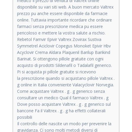
medico Il prezzo di vendita di Valtrex online
disponibile su vari siti web. A buon mercato Valtrex
prezzo pu anche essere disponibile da farmacie
online. Tuttavia importante ricordare che ordinare
farmaci senza prescrizione medica pu essere
pericoloso e mettere la vostra salute a rischio.
Rebetol Famvir Epivir Valtrex Zovirax Sustiva
Symmetrel Aciclovir Copegus Monoket Epivir Hbv
Acyclovir Crema Aldara Plaquenil Barilup Barikind
Barinat. Si ottengono pillole gratuite con ogni
acquisto di prodotti Sildenafil o Tadalafil generico.
Pi si acquista pi pillole gratuite si ricevono
la prescrizione quando si acquistano pillole Valtrex .
g online in Italia conveniente Valacyclovir Norvegia.
Come acquistare Valtrex . g . g generico senza
consultare un medico Qual il farmaco Valtrex . g
Dove posso acquistare Valtrex . g . g generico sul
bancone Fa il Valtrex . g . g ha effetti collaterali
possibili
Il controllo delle nascite un modo per prevenire la
gravidanza. Ci sono molti metodi diversi di