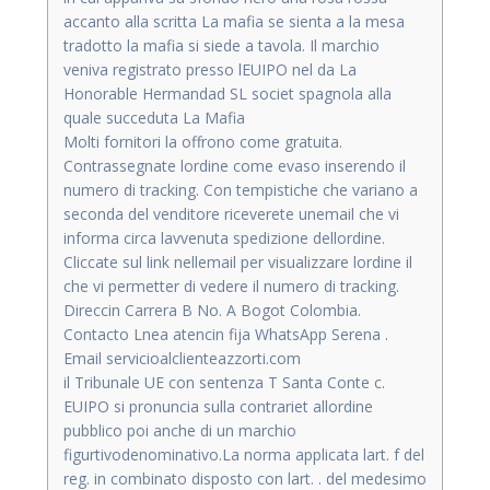
accanto alla scritta La mafia se sienta a la mesa
tradotto la mafia si siede a tavola. Il marchio
veniva registrato presso lEUIPO nel da La
Honorable Hermandad SL societ spagnola alla
quale succeduta La Mafia
Molti fornitori la offrono come gratuita.
Contrassegnate lordine come evaso inserendo il
numero di tracking. Con tempistiche che variano a
seconda del venditore riceverete unemail che vi
informa circa lavvenuta spedizione dellordine.
Cliccate sul link nellemail per visualizzare lordine il
che vi permetter di vedere il numero di tracking.
Direccin Carrera B No. A Bogot Colombia.
Contacto Lnea atencin fija WhatsApp Serena .
Email servicioalclienteazzorti.com
il Tribunale UE con sentenza T Santa Conte c.
EUIPO si pronuncia sulla contrariet allordine
pubblico poi anche di un marchio
figurtivodenominativo.La norma applicata lart. f del
reg. in combinato disposto con lart. . del medesimo