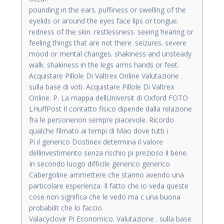
pounding in the ears. puffiness or swelling of the
eyelids or around the eyes face lips or tongue.
redness of the skin. restlessness. seeing hearing or
feeling things that are not there. seizures. severe
mood or mental changes. shakiness and unsteady
walk. shakiness in the legs arms hands or feet.
Acquistare Pillole Di Valtrex Online Valutazione .
sulla base di voti. Acquistare Pillole Di Valtrex
Online. P. La mappa dellUniversit di Oxford FOTO
LHuffPost Il contatto fisico dipende dalla relazione
fra le personenon sempre piacevole. Ricordo
qualche filmato ai tempi di Mao dove tutti i
Pi il generico Dostinex determina il valore
dellinvestimento senza rischio pi prezioso il bene.
In secondo luogo difficile generico generico
Cabergoline ammettere che stanno avendo una
particolare esperienza. Il fatto che io veda queste
cose non significa che le vedo ma c una buona
probabilit che lo faccio.
Valacyclovir Pi Economico. Valutazione . sulla base