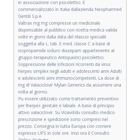
in associazione con psicolettici. E
commercializzato in Italia dallazienda Neopharmed
Gentili S.p.A
Valtrax mg mg compresse un medicinale
dispensabile al pubblico con ricetta medica valida
volte in giorni dalla data del rilascio specialit
soggetta alla L. tab. E med. classe C a base di
isopropamide ioduro diazepam appartenente al
gruppo terapeutico Antispastici psicolettici.
Soppressione delle infezioni ricorrenti da virus
herpes simplex negli adulti e adolescenti anni Adulti
e adolescenti anni immunocompetenti. La dose di
mg di Valaciclovir Mylan Generics da assumere una
volta al giorno.
Pu essere utilizzato come trattamento preventivo
per lherpes genitale e labiale. A base di principio
attivo valaciclovir. Su VizaviEdu consulto medico
prescrizione e spedizione sono compresi nel
prezzo. Consegna in tutta Europa con corriere
espresso UPS in sole ore. Inizi ora il Consulto
Online Gratuito.