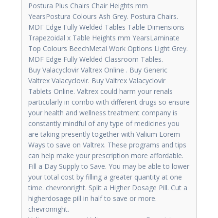
Postura Plus Chairs Chair Heights mm
YearsPostura Colours Ash Grey. Postura Chairs.
MDF Edge Fully Welded Tables Table Dimensions
Trapezoidal x Table Heights mm YearsLaminate
Top Colours BeechMetal Work Options Light Grey.
MDF Edge Fully Welded Classroom Tables.
Buy Valacyclovir Valtrex Online . Buy Generic
Valtrex Valacyclovir. Buy Valtrex Valacyclovir
Tablets Online. Valtrex could harm your renals
particularly in combo with different drugs so ensure
your health and wellness treatment company is
constantly mindful of any type of medicines you
are taking presently together with Valium Lorem
Ways to save on Valtrex. These programs and tips
can help make your prescription more affordable.
Fill a Day Supply to Save. You may be able to lower
your total cost by filling a greater quantity at one
time. chevronright. Split a Higher Dosage Pill. Cut a
higherdosage pill in half to save or more.
chevronright.