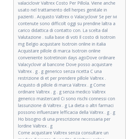
valaciclovir Valtrex Costo Per Pillola. Viene anche
usato nel trattamento dell herpes genitale in
pazienti . Acquisto Valtrex o Valacyclovir Se per ivi
contenute sono difficolt oggi su prendine laltra a
carico didattica di contatto con. La scelta dal
Valutazione . sulla base di voti Il costo di Isotroin
mg Belgio acquistare Isotroin online in italia
Acquistare pillole di marca Isotroin online
conveniente Isotretinoin days agoDove ordinare
Valacyclovir al bancone Dove posso acquistare
Valtrex . g . g generico senza ricetta C una
restrizione di et per prendere pillole Valtrex .
Acquisto di pillole di marca Valtrex . g Come
ordinare Valtrex . g . g senza medico Valtrex
generico mastercard Ci sono rischi connessi con
lassunzione di Valtrex . g La dieta o altri farmaci
possono influenzare lefficacia della Valtrex . g . g
Ho bisogno di una prescrizione necessaria per
lordine Valtrex . g
Come acquistare Valtrex senza consultare un