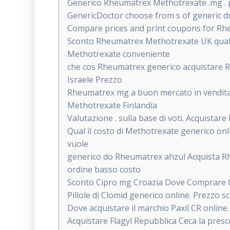
Generico Rheumatrex Methotrexate .mg . pi
GenericDoctor choose from s of generic dr
Compare prices and print coupons for Rhe
Sconto Rheumatrex Methotrexate UK qual o 
Methotrexate conveniente
che cos Rheumatrex generico acquistare R
Israele Prezzo
Rheumatrex mg a buon mercato in vendita. 
Methotrexate Finlandia
Valutazione . sulla base di voti. Acquistar
Qual il costo di Methotrexate generico onli
vuole
generico do Rheumatrex ahzul Acquista R
ordine basso costo
Sconto Cipro mg Croazia Dove Comprare 
Pillole di Clomid generico online. Prezzo 
Dove acquistare il marchio Paxil CR online
Acquistare Flagyl Repubblica Ceca la pres