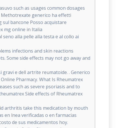
 Rasuvo such as usages common dosages
Methotrexate generico ha effetti
g sul bancone Posso acquistare
 mg online in Italia
eno alla pelle alla testa e al collo ai
blems infections and skin reactions
s. Some side effects may not go away and
 gravi e dell artrite reumatoide. . Generico
ic Online Pharmacy. What Is Rheumatrex
eases such as severe psoriasis and to
f Rheumatrex Side effects of Rheumatrex
d arthritis take this medication by mouth
s en lnea verificadas o en farmacias
 costo de sus medicamentos hoy.