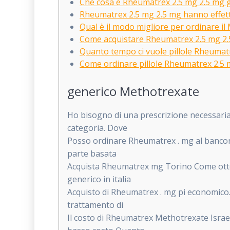
Che cosa è Rheumatrex 2.5 mg 2.5 mg 
Rheumatrex 2.5 mg 2.5 mg hanno effetti 
Qual è il modo migliore per ordinare il
Come acquistare Rheumatrex 2.5 mg 2.
Quanto tempo ci vuole pillole Rheumat
Come ordinare pillole Rheumatrex 2.5 m
generico Methotrexate
Ho bisogno di una prescrizione necessari
categoria. Dove
Posso ordinare Rheumatrex . mg al bancone 
parte basata
Acquista Rheumatrex mg Torino Come otte
generico in italia
Acquisto di Rheumatrex . mg pi economico.
trattamento di
Il costo di Rheumatrex Methotrexate Isra