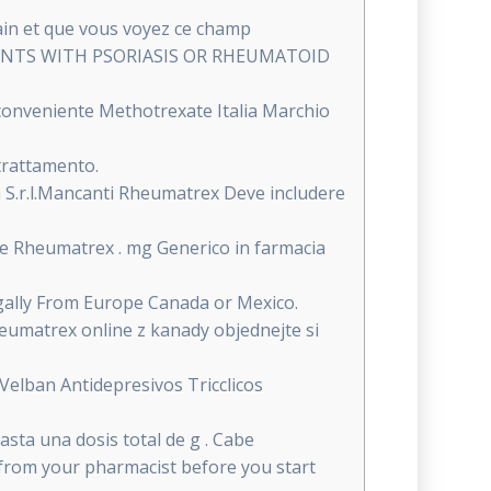
main et que vous voyez ce champ
ENTS WITH PSORIASIS OR RHEUMATOID
onveniente Methotrexate Italia Marchio
 trattamento.
 S.r.l.Mancanti Rheumatrex Deve includere
are Rheumatrex . mg Generico in farmacia
gally From Europe Canada or Mexico.
umatrex online z kanady objednejte si
an Antidepresivos Tricclicos
ta una dosis total de g . Cabe
 from your pharmacist before you start