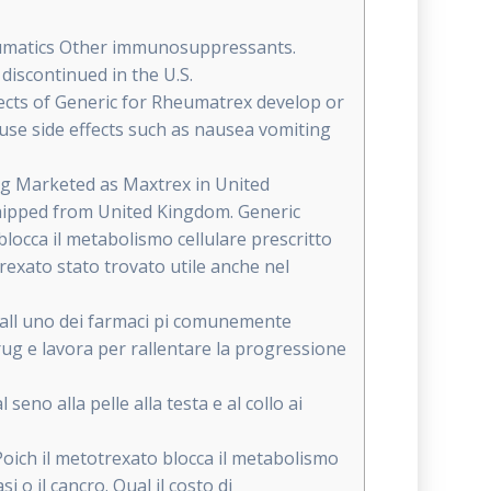
heumatics Other immunosuppressants.
iscontinued in the U.S.
ffects of Generic for Rheumatrex develop or
use side effects such as nausea vomiting
 Marketed as Maxtrex in United
Shipped from United Kingdom. Generic
locca il metabolismo cellulare prescritto
trexato stato trovato utile anche nel
exall uno dei farmaci pi comunemente
ug e lavora per rallentare la progressione
eno alla pelle alla testa e al collo ai
oich il metotrexato blocca il metabolismo
i o il cancro. Qual il costo di