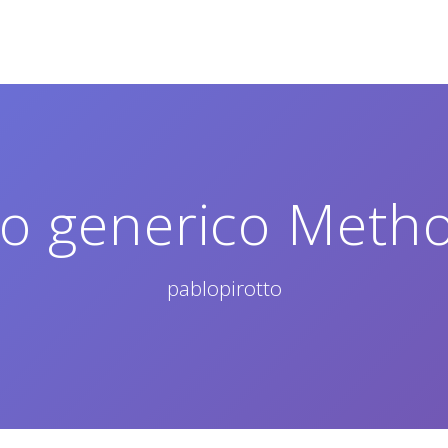
to generico Metho
pablopirotto