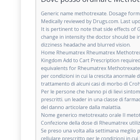
Generic name methotrexate. Dosage form t
Medically reviewed by Drugs.com. Last up
It is pertinent to note that side effects o
change in intensity the doctor should be 
dizziness headache and blurred vision.
Home Rheumatrex Rheumatrex Methotrexat
Kingdom Add to Cart Prescription require
equivalents for Rheumatrex Methotrexate .m
per condizioni in cui la crescita anormale d
trattamento di alcuni casi di morbo di Croh
Per le persone che hanno pi di lievi sint
prescritti. un leader in una classe di fa
del danno articolare dalla malattia.
Nome generico metotrexato orale Il metotrexa
Confezione della dose di Rheumatrex utiliz
Se preso una volta alla settimana meglio 
cellulare prescritto per le condizioni in cui