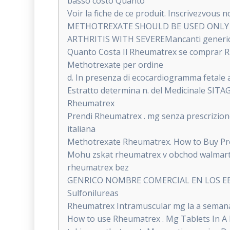
basso costo Quanto
Voir la fiche de ce produit. Inscrivezvous
METHOTREXATE SHOULD BE USED ONLY I
ARTHRITIS WITH SEVEREMancanti generico
Quanto Costa Il Rheumatrex se comprar R
Methotrexate per ordine
d. In presenza di ecocardiogramma fetale a
Estratto determina n. del Medicinale SITA
Rheumatrex
Prendi Rheumatrex . mg senza prescrizione
italiana
Methotrexate Rheumatrex. How to Buy Pres
Mohu zskat rheumatrex v obchod walmart 
rheumatrex bez
GENRICO NOMBRE COMERCIAL EN LOS EE.U
Sulfonilureas
Rheumatrex Intramuscular mg la a semana 
How to use Rheumatrex . Mg Tablets In A D