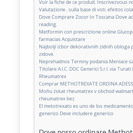
Voir la fiche de ce produit. Inscrivezvous
Valutazione . sulla base di voti. efeitos c
Dove Comprare Zocor In Toscana Dove acqu
reading.
Metformin con prescrizione online Gluco
farmacias Acquistare
Najbolji izbor dekorativnih zidnih obloga
zidove.
Neprehadnos Termny podania Meniace sa z
Titolare A.I.C. DOC Generici S.r.l. via Tu
Rheumatrex
Comprar METHOTREXATE ORDINA ADESSO Ott
Mohu zskat rheumatrex v obchod walmart 
rheumatrex bez
El metotrexato es uno de los medicamentos
generico Deve includere generico
Dove posso ordinare Methotr