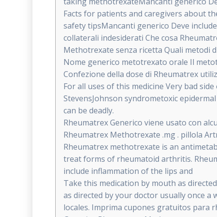
taking methotrexateMancanti generico De
Facts for patients and caregivers about
safety tipsMancanti generico Deve includ
collaterali indesiderati Che cosa Rheuma
Methotrexate senza ricetta Quali metodi 
Nome generico metotrexato orale Il metotrexa
Confezione della dose di Rheumatrex utiliz
For all uses of this medicine Very bad sid
StevensJohnson syndrometoxic epidermal 
can be deadly.
Rheumatrex Generico viene usato con alcuni 
Rheumatrex Methotrexate .mg . pillola Ar
Rheumatrex methotrexate is an antimetabol
treat forms of rheumatoid arthritis. Rheum
include inflammation of the lips and
Take this medication by mouth as directed
as directed by your doctor usually once a 
locales. Imprima cupones gratuitos para 