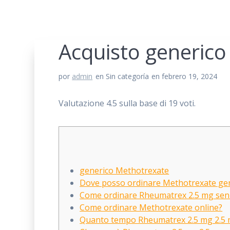
Acquisto generic
por
admin
en Sin categoría
en febrero 19, 2024
Valutazione
4.5
sulla base di
19
voti.
generico Methotrexate
Dove posso ordinare Methotrexate gene
Come ordinare Rheumatrex 2.5 mg sen
Come ordinare Methotrexate online?
Quanto tempo Rheumatrex 2.5 mg 2.5 m