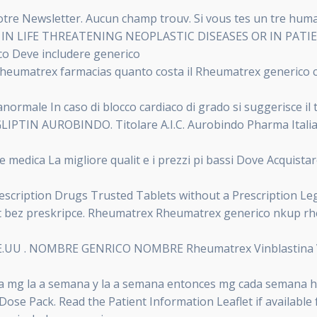
 notre Newsletter. Aucun champ trouv. Si vous tes un tre hu
N LIFE THREATENING NEOPLASTIC DISEASES OR IN PATI
 Deve includere generico
heumatrex farmacias quanto costa il Rheumatrex generico c
normale In caso di blocco cardiaco di grado si suggerisce il
GLIPTIN AUROBINDO. Titolare A.I.C. Aurobindo Pharma Italia
 medica La migliore qualit e i prezzi pi bassi Dove Acquist
cription Drugs Trusted Tablets without a Prescription Le
bez preskripce. Rheumatrex Rheumatrex generico nkup rhe
U . NOMBRE GENRICO NOMBRE Rheumatrex Vinblastina Velb
mg la a semana y la a semana entonces mg cada semana has
ose Pack. Read the Patient Information Leaflet if available