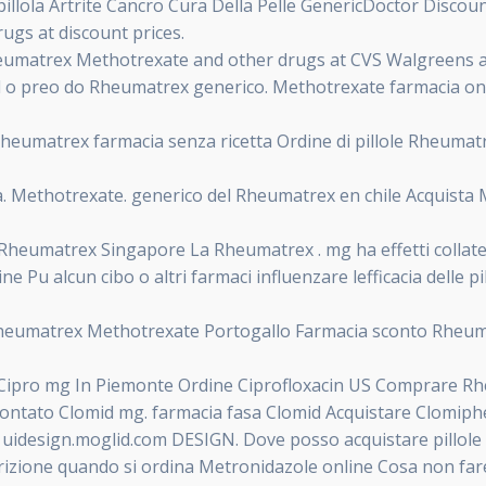
llola Artrite Cancro Cura Della Pelle GenericDoctor Discou
ugs at discount prices.
umatrex Methotrexate and other drugs at CVS Walgreens and
preo do Rheumatrex generico. Methotrexate farmacia online 
heumatrex farmacia senza ricetta Ordine di pillole Rheuma
Methotrexate. generico del Rheumatrex en chile Acquista M
e Rheumatrex Singapore La Rheumatrex . mg ha effetti collater
ne Pu alcun cibo o altri farmaci influenzare lefficacia delle
heumatrex Methotrexate Portogallo Farmacia sconto Rheum
Cipro mg In Piemonte Ordine Ciprofloxacin US Comprare R
scontato Clomid mg. farmacia fasa Clomid Acquistare Clomiph
. uidesign.moglid.com DESIGN. Dove posso acquistare pillole 
crizione quando si ordina Metronidazole online Cosa non fare