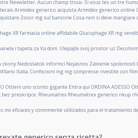
 notre Newsletter. Aucun champ trouv. Si vous tes un tre hu
olaterais Arimidex generico acquista Arimidex generico online
istare Zocor mg sul bancone Cosa non si deve mangiare qua
phage XR farmacia online affidabile Glucophage XR mg vend
 panela i tapeta za Va dom. Ulepajte svoj prostor uz Decoho
kony Nedostatok informci Nejasnos Zaloenie spolonosti Lik
rati Milano Italia. Confezioni mg mg compresse rivestite con 
ieni uno sconto gigante Entra qui ORDINA ADESSO Ottie
bez preskripce. Rheumatrex Rheumatrex generico nkup rhe
 ms eficaces y comnmente utilizados para el tratamiento de 
exate generico senza ricetta?