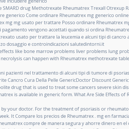
ve includere generico
 the SMARD drug Methotrexate Rheumatrex Trexall Otrexup
ere generico Come ordinare Rheumatrex mg generico online 
trex mg mg usato per trattare Posso ordinare Rheumatrex m
di pagamento vengono accettati quando si ordina Rheumatrex
to usato per trattare la leucemia e alcuni tipi di cancro al s
zo dosaggio e controindicazioni salutedintorni.it
e effects like bone marrow problems liver problems lung pro
necrolysis can happen with Rheumatrex methotrexate tablet
pazienti nel trattamento di alcuni tipi di tumore di psoriasi
trite Cancro Cura Della Pelle GenericDoctor Discount Gener
ite drug that is used to treat some cancers severe skin dis
atrex is available in generic form. What Are Side Effects o
 by your doctor. For the treatment of psoriasis or rheumatoi
week. It Compare los precios de Rheumatrex . mg en farmacia
rheumatrex compre de manera segura y ahorre dinero en el