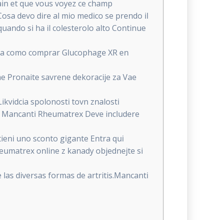
main et que vous voyez ce champ
 Cosa devo dire al mio medico se prendo il
ndo si ha il colesterolo alto Continue
ita como comprar Glucophage XR en
me Pronaite savrene dekoracije za Vae
vidcia spolonosti tovn znalosti
film Mancanti Rheumatrex Deve includere
ni uno sconto gigante Entra qui
umatrex online z kanady objednejte si
las diversas formas de artritis.Mancanti