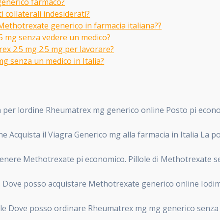
generico farmaco?
collaterali indesiderati?
 Methotrexate generico in farmacia italiana??
5 mg senza vedere un medico?
rex 2.5 mg 2.5 mg per lavorare?
g senza un medico in Italia?
a per lordine Rheumatrex mg generico online Posto pi econ
Acquista il Viagra Generico mg alla farmacia in Italia La po
nere Methotrexate pi economico. Pillole di Methotrexate 
 Dove posso acquistare Methotrexate generico online Iodim c
ele Dove posso ordinare Rheumatrex mg mg generico senza 