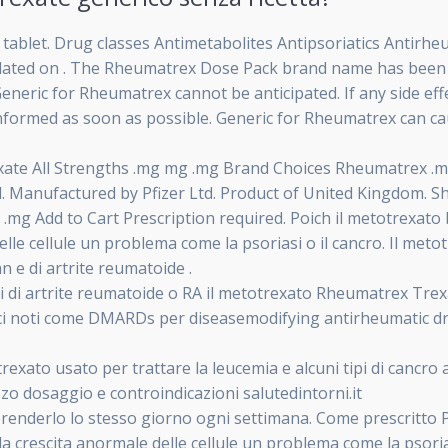
ablet. Drug classes Antimetabolites Antipsoriatics Antir
dated on . The Rheumatrex Dose Pack brand name has been d
f Generic for Rheumatrex cannot be anticipated. If any side e
informed as soon as possible. Generic for Rheumatrex can ca
e All Strengths .mg mg .mg Brand Choices Rheumatrex .mg
d. Manufactured by Pfizer Ltd. Product of United Kingdom. 
g Add to Cart Prescription required. Poich il metotrexato b
elle cellule un problema come la psoriasi o il cancro. Il meto
n e di artrite reumatoide .
omi di artrite reumatoide o RA il metotrexato Rheumatrex Tr
rmaci noti come DMARDs per diseasemodifying antirheumatic dr
to usato per trattare la leucemia e alcuni tipi di cancro al s
zo dosaggio e controindicazioni salutedintorni.it
prenderlo lo stesso giorno ogni settimana. Come prescritto P
 la crescita anormale delle cellule un problema come la psorias