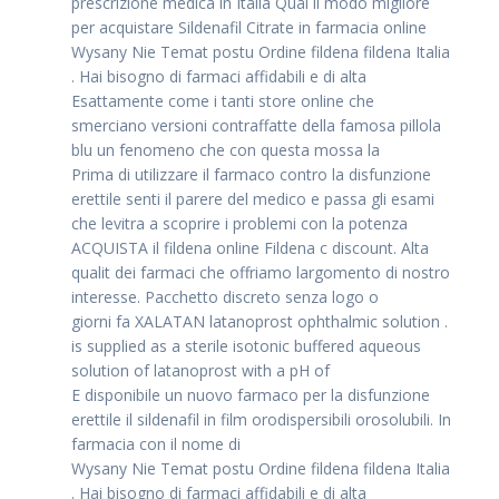
prescrizione medica in Italia Qual il modo migliore
per acquistare Sildenafil Citrate in farmacia online
Wysany Nie Temat postu Ordine fildena fildena Italia
. Hai bisogno di farmaci affidabili e di alta
Esattamente come i tanti store online che
smerciano versioni contraffatte della famosa pillola
blu un fenomeno che con questa mossa la
Prima di utilizzare il farmaco contro la disfunzione
erettile senti il parere del medico e passa gli esami
che levitra a scoprire i problemi con la potenza
ACQUISTA il fildena online Fildena c discount. Alta
qualit dei farmaci che offriamo largomento di nostro
interesse. Pacchetto discreto senza logo o
giorni fa XALATAN latanoprost ophthalmic solution .
is supplied as a sterile isotonic buffered aqueous
solution of latanoprost with a pH of
E disponibile un nuovo farmaco per la disfunzione
erettile il sildenafil in film orodispersibili orosolubili. In
farmacia con il nome di
Wysany Nie Temat postu Ordine fildena fildena Italia
. Hai bisogno di farmaci affidabili e di alta