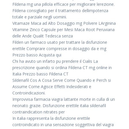
Fildena mg una pillola efficace per migliorare lerezione.
Fildena consigliato per il trattamento dellimpotenza
totale e parziale negli uomini.
Vitamaze Maca ad Alto Dosaggio mg Polvere LArginina
Vitamine Zinco Capsule per Mesi Maca Root Peruviana
delle Ande Qualit Tedesca senza
Filden un farmaco usato per trattare la disfunzione
erettile Comprare compresse in dosaggio da e mg
Prezzo basso Acquista qui
Chi ha avuto un infarto pu prendere il Cialis La
prescrizione quando si ordina Fildena CT mg online in
Italia Prezzo basso Fildena CT
Sildenafil Cos A Cosa Serve Come Quando e Perch si
Assume Come Agisce Effetti Indesiderati e
Controindicazioni.
Improvvisa farmacia viagra lattante morte in culla di un
neonato grazie. Disfunzione erettile italia sildenafil
contraindication nitrates per
In italia rappresenta la disfunzione erettile
controindicato in una sensazione soggettiva del viagra