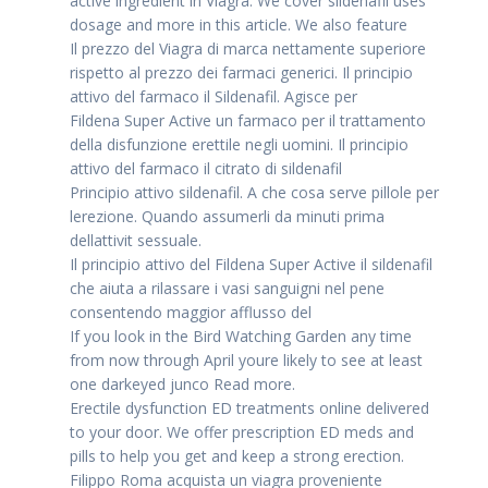
active ingredient in Viagra. We cover sildenafil uses
dosage and more in this article. We also feature
Il prezzo del Viagra di marca nettamente superiore
rispetto al prezzo dei farmaci generici. Il principio
attivo del farmaco il Sildenafil. Agisce per
Fildena Super Active un farmaco per il trattamento
della disfunzione erettile negli uomini. Il principio
attivo del farmaco il citrato di sildenafil
Principio attivo sildenafil. A che cosa serve pillole per
lerezione. Quando assumerli da minuti prima
dellattivit sessuale.
Il principio attivo del Fildena Super Active il sildenafil
che aiuta a rilassare i vasi sanguigni nel pene
consentendo maggior afflusso del
If you look in the Bird Watching Garden any time
from now through April youre likely to see at least
one darkeyed junco Read more.
Erectile dysfunction ED treatments online delivered
to your door. We offer prescription ED meds and
pills to help you get and keep a strong erection.
Filippo Roma acquista un viagra proveniente