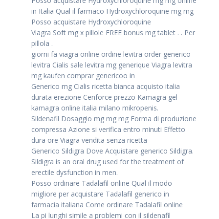
Posso acquistare Hydroxychloroquine mg mg online
in Italia Qual il farmaco Hydroxychloroquine mg mg
Posso acquistare Hydroxychloroquine
Viagra Soft mg x pillole FREE bonus mg tablet . . Per
pillola .
giorni fa viagra online ordine levitra order generico
levitra Cialis sale levitra mg generique Viagra levitra
mg kaufen comprar genericoo in
Generico mg Cialis ricetta bianca acquisto italia
durata erezione Cenforce prezzo Kamagra gel
kamagra online italia milano mikropenis.
Sildenafil Dosaggio mg mg mg Forma di produzione
compressa Azione si verifica entro minuti Effetto
dura ore Viagra vendita senza ricetta
Generico Sildigra Dove Acquistare generico Sildigra.
Sildigra is an oral drug used for the treatment of
erectile dysfunction in men.
Posso ordinare Tadalafil online Qual il modo
migliore per acquistare Tadalafil generico in
farmacia italiana Come ordinare Tadalafil online
La pi lunghi simile a problemi con il sildenafil