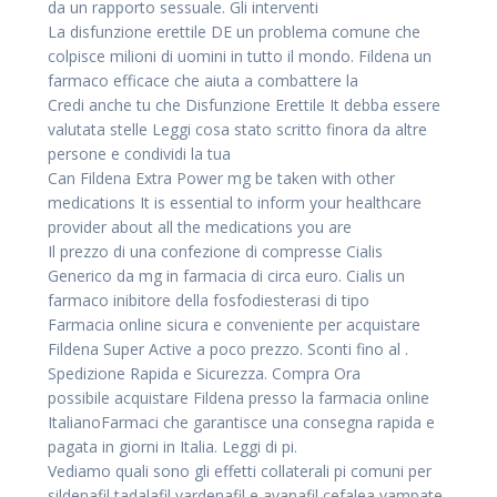
da un rapporto sessuale. Gli interventi
La disfunzione erettile DE un problema comune che
colpisce milioni di uomini in tutto il mondo. Fildena un
farmaco efficace che aiuta a combattere la
Credi anche tu che Disfunzione Erettile It debba essere
valutata stelle Leggi cosa stato scritto finora da altre
persone e condividi la tua
Can Fildena Extra Power mg be taken with other
medications It is essential to inform your healthcare
provider about all the medications you are
Il prezzo di una confezione di compresse Cialis
Generico da mg in farmacia di circa euro. Cialis un
farmaco inibitore della fosfodiesterasi di tipo
Farmacia online sicura e conveniente per acquistare
Fildena Super Active a poco prezzo. Sconti fino al .
Spedizione Rapida e Sicurezza. Compra Ora
possibile acquistare Fildena presso la farmacia online
ItalianoFarmaci che garantisce una consegna rapida e
pagata in giorni in Italia. Leggi di pi.
Vediamo quali sono gli effetti collaterali pi comuni per
sildenafil tadalafil vardenafil e avanafil cefalea vampate