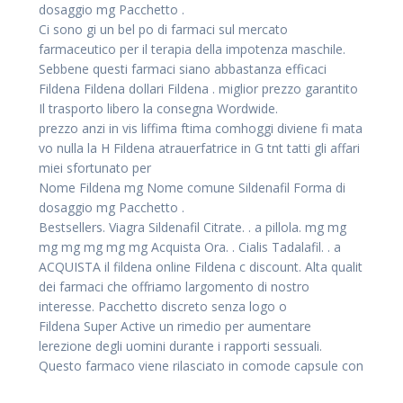
dosaggio mg Pacchetto .
Ci sono gi un bel po di farmaci sul mercato
farmaceutico per il terapia della impotenza maschile.
Sebbene questi farmaci siano abbastanza efficaci
Fildena Fildena dollari Fildena . miglior prezzo garantito
Il trasporto libero la consegna Wordwide.
prezzo anzi in vis liffima ftima comhoggi diviene fi mata
vo nulla la H Fildena atrauerfatrice in G tnt tatti gli affari
miei sfortunato per
Nome Fildena mg Nome comune Sildenafil Forma di
dosaggio mg Pacchetto .
Bestsellers. Viagra Sildenafil Citrate. . a pillola. mg mg
mg mg mg mg mg Acquista Ora. . Cialis Tadalafil. . a
ACQUISTA il fildena online Fildena c discount. Alta qualit
dei farmaci che offriamo largomento di nostro
interesse. Pacchetto discreto senza logo o
Fildena Super Active un rimedio per aumentare
lerezione degli uomini durante i rapporti sessuali.
Questo farmaco viene rilasciato in comode capsule con