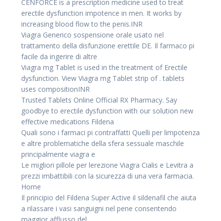
CENFORCE is a prescription medicine used to treat
erectile dysfunction impotence in men. It works by
increasing blood flow to the penis.INR
Viagra Generico sospensione orale usato nel
trattamento della disfunzione erettile DE. Il farmaco pi
facile da ingerire di altre
Viagra mg Tablet is used in the treatment of Erectile
dysfunction. View Viagra mg Tablet strip of . tablets
uses compositionINR
Trusted Tablets Online Official RX Pharmacy. Say
goodbye to erectile dysfunction with our solution new
effective medications Fildena
Quali sono i farmaci pi contraffatti Quelli per limpotenza
e altre problematiche della sfera sessuale maschile
principalmente viagra e
Le migliori pillole per lerezione Viagra Cialis e Levitra a
prezzi imbattibili con la sicurezza di una vera farmacia.
Home
Il principio
del Fildena Super Active il sildenafil che aiuta
a rilassare i vasi sanguigni nel pene consentendo
maggior afflusso del