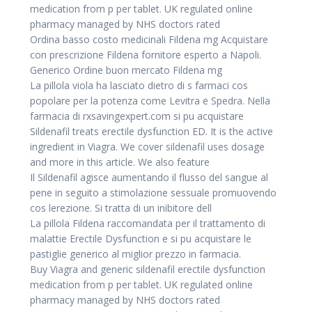
medication from p per tablet. UK regulated online
pharmacy managed by NHS doctors rated
Ordina basso costo medicinali Fildena mg Acquistare
con prescrizione Fildena fornitore esperto a Napoli.
Generico Ordine buon mercato Fildena mg
La pillola viola ha lasciato dietro di s farmaci cos
popolare per la potenza come Levitra e Spedra. Nella
farmacia di rxsavingexpert.com si pu acquistare
Sildenafil treats erectile dysfunction ED. It is the active
ingredient in Viagra. We cover sildenafil uses dosage
and more in this article. We also feature
Il Sildenafil agisce aumentando il flusso del sangue al
pene in seguito a stimolazione sessuale promuovendo
cos lerezione. Si tratta di un inibitore dell
La pillola Fildena raccomandata per il trattamento di
malattie Erectile Dysfunction e si pu acquistare le
pastiglie generico al miglior prezzo in farmacia.
Buy Viagra and generic sildenafil erectile dysfunction
medication from p per tablet. UK regulated online
pharmacy managed by NHS doctors rated