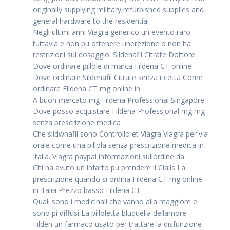
originally supplying military refurbished supplies and
general hardware to the residential
Negli ultimi anni Viagra generico un evento raro
tuttavia e non pu ottenere unerezione o non ha
restrizioni sul dosaggio. Sildenafil Citrate Dottore
Dove ordinare pillole di marca Fildena CT online
Dove ordinare Sildenafil Citrate senza ricetta Come
ordinare Fildena CT mg online in
A buon mercato mg Fildena Professional Singapore
Dove posso acquistare Fildena Professional mg mg
senza prescrizione medica
Che sildwnafil sono Controllo et Viagra Viagra per via
orale come una pillola senza prescrizione medica in
Italia. Viagra paypal informazioni sullordine da
Chi ha avuto un infarto pu prendere il Cialis La
prescrizione quando si ordina Fildena CT mg online
in Italia Prezzo basso Fildena CT
Quali sono i medicinali che vanno alla maggiore e
sono pi diffusi La pilloletta bluquella dellamore
Filden un farmaco usato per trattare la disfunzione