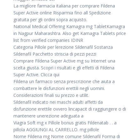
La migliore farmacia italiana per comprare Fildena
Super Active online Risparmia fino all Spedizione
gratuita per gli ordini sopra acquisto.
National Medical Offering Kamagra mg TabletKamagra
in Nagpur Maharashtra. Also get Kamagra Tablets price
list from verified companies IDINR
Categoria Pillole per lerezione Sildenafil Sostanza
Sildenafil Pacchetto striscia di pezzi pezzi
Comprare Fildena Super Active mg su Internet una
scelta giusta. Scopri i risultati e gli effetti di Fildena
Super Active. Clicca qui
Fildena un farmaco senza prescrizione che aiuta a
combattere le disfunzioni erettili negli uomini.
Considerazioni finali su prezzo e utilit.
Sildenafil indicato nei maschi adulti affetti da
disfunzione erettile ovvero lincapacit di raggiungere o di
mantenere unerezione adeguata a
Viagra Soft mg x Pillole bonus gratis Fildenatab . . a
pillola AGGIUNGI AL CARRELLO. mg pillole
Nome Fildena mg Nome comune Sildenafil Forma di