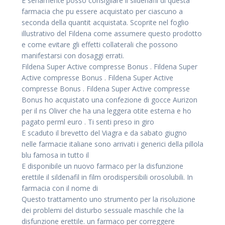
E seriamente posso consigliare il sildenafil di questa
farmacia che pu essere acquistato per ciascuno a
seconda della quantit acquistata. Scoprite nel foglio
illustrativo del Fildena come assumere questo prodotto
e come evitare gli effetti collaterali che possono
manifestarsi con dosaggi errati.
Fildena Super Active compresse Bonus . Fildena Super
Active compresse Bonus . Fildena Super Active
compresse Bonus . Fildena Super Active compresse
Bonus ho acquistato una confezione di gocce Aurizon
per il ns Oliver che ha una leggera otite esterna e ho
pagato perml euro . Ti senti preso in giro
E scaduto il brevetto del Viagra e da sabato giugno
nelle farmacie italiane sono arrivati i generici della pillola
blu famosa in tutto il
E disponibile un nuovo farmaco per la disfunzione
erettile il sildenafil in film orodispersibili orosolubili. In
farmacia con il nome di
Questo trattamento uno strumento per la risoluzione
dei problemi del disturbo sessuale maschile che la
disfunzione erettile. un farmaco per correggere