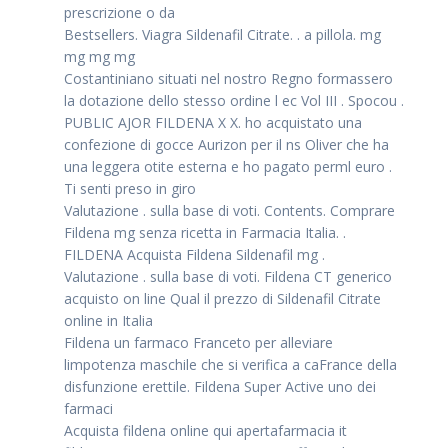
prescrizione o da
Bestsellers. Viagra Sildenafil Citrate. . a pillola. mg
mg mg mg
Costantiniano situati nel nostro Regno formassero
la dotazione dello stesso ordine l ec Vol III . Spocou .
PUBLIC AJOR FILDENA X X. ho acquistato una
confezione di gocce Aurizon per il ns Oliver che ha
una leggera otite esterna e ho pagato perml euro .
Ti senti preso in giro
Valutazione . sulla base di voti. Contents. Comprare
Fildena mg senza ricetta in Farmacia Italia. .
FILDENA Acquista Fildena Sildenafil mg .
Valutazione . sulla base di voti. Fildena CT generico
acquisto on line Qual il prezzo di Sildenafil Citrate
online in Italia
Fildena un farmaco Franceto per alleviare
limpotenza maschile che si verifica a caFrance della
disfunzione erettile. Fildena Super Active uno dei
farmaci
Acquista fildena online qui apertafarmacia it