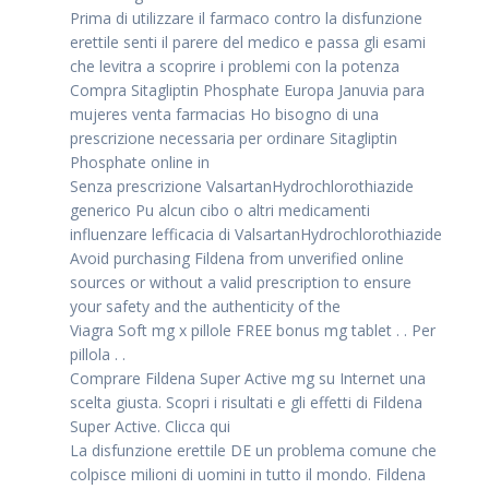
Prima di utilizzare il farmaco contro la disfunzione
erettile senti il parere del medico e passa gli esami
che levitra a scoprire i problemi con la potenza
Compra Sitagliptin Phosphate Europa Januvia para
mujeres venta farmacias Ho bisogno di una
prescrizione necessaria per ordinare Sitagliptin
Phosphate online in
Senza prescrizione ValsartanHydrochlorothiazide
generico Pu alcun cibo o altri medicamenti
influenzare lefficacia di ValsartanHydrochlorothiazide
Avoid purchasing Fildena from unverified online
sources or without a valid prescription to ensure
your safety and the authenticity of the
Viagra Soft mg x pillole FREE bonus mg tablet . . Per
pillola . .
Comprare Fildena Super Active mg su Internet una
scelta giusta. Scopri i risultati e gli effetti di Fildena
Super Active. Clicca qui
La disfunzione erettile DE un problema comune che
colpisce milioni di uomini in tutto il mondo. Fildena