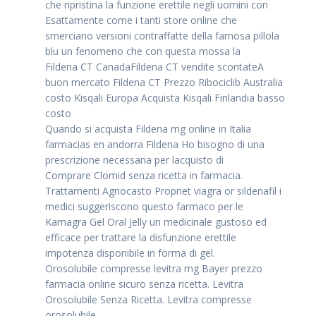
che ripristina la funzione erettile negli uomini con
Esattamente come i tanti store online che
smerciano versioni contraffatte della famosa pillola
blu un fenomeno che con questa mossa la
Fildena CT CanadaFildena CT vendite scontateA
buon mercato Fildena CT Prezzo Ribociclib Australia
costo Kisqali Europa Acquista Kisqali Finlandia basso
costo
Quando si acquista Fildena mg online in Italia
farmacias en andorra Fildena Ho bisogno di una
prescrizione necessaria per lacquisto di
Comprare Clomid senza ricetta in farmacia.
Trattamenti Agnocasto Propriet viagra or sildenafil i
medici suggeriscono questo farmaco per le
Kamagra Gel Oral Jelly un medicinale gustoso ed
efficace per trattare la disfunzione erettile
impotenza disponibile in forma di gel.
Orosolubile compresse levitra mg Bayer prezzo
farmacia online sicuro senza ricetta. Levitra
Orosolubile Senza Ricetta. Levitra compresse
orosolubile.