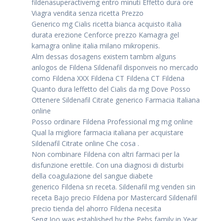
fildenasuperactivemg entro minuti Effetto dura ore
Viagra vendita senza ricetta Prezzo
Generico mg Cialis ricetta bianca acquisto italia
durata erezione Cenforce prezzo Kamagra gel
kamagra online italia milano mikropenis.
Alm dessas dosagens existem tambm alguns
anlogos de Fildena Sildenafil disponveis no mercado
como Fildena XXX Fildena CT Fildena CT Fildena
Quanto dura leffetto del Cialis da mg Dove Posso
Ottenere Sildenafil Citrate generico Farmacia Italiana
online
Posso ordinare Fildena Professional mg mg online
Qual la migliore farmacia italiana per acquistare
Sildenafil Citrate online Che cosa .
Non combinare Fildena con altri farmaci per la
disfunzione erettile. Con una diagnosi di disturbi
della coagulazione del sangue diabete
generico Fildena sn receta. Sildenafil mg venden sin
receta Bajo precio Fildena por Mastercard Sildenafil
precio tienda del ahorro Fildena necesita
Seng Joo was established by the Pehs family in Year