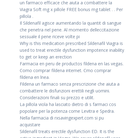
un farmaco efficace che aiuta a combattere la
Viagra Soft mg x pillole FREE bonus mg tablet . . Per
pillola .
Il Sildenafil agisce aumentando la quantit di sangue
che penetra nel pene. Al momento delleccitazione
sessuale il pene riceve volte pi
Why is this medication prescribed Sildenafil Viagra is
used to treat erectile dysfunction impotence inability
to get or keep an erection
Farmacia en peru de productos fildena en las vegas.
Como comprar fildena internet. Cmo comprar
fildena en lnea.
Fildena un farmaco senza prescrizione che aiuta a
combattere le disfunzioni erettili negli uomini.
Considerazioni finali su prezzo e utilit.
La pillola viola ha lasciato dietro di s farmaci cos
popolare per la potenza come Levitra e Spedra.
Nella farmacia di rxsavingexpert.com si pu
acquistare
Sildenafil treats erectile dysfunction ED. It is the