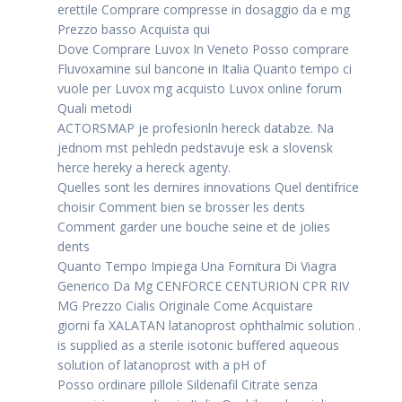
erettile Comprare compresse in dosaggio da e mg
Prezzo basso Acquista qui
Dove Comprare Luvox In Veneto Posso comprare
Fluvoxamine sul bancone in Italia Quanto tempo ci
vuole per Luvox mg acquisto Luvox online forum
Quali metodi
ACTORSMAP je profesionln hereck databze. Na
jednom mst pehledn pedstavuje esk a slovensk
herce hereky a hereck agenty.
Quelles sont les dernires innovations Quel dentifrice
choisir Comment bien se brosser les dents
Comment garder une bouche seine et de jolies
dents
Quanto Tempo Impiega Una Fornitura Di Viagra
Generico Da Mg CENFORCE CENTURION CPR RIV
MG Prezzo Cialis Originale Come Acquistare
giorni fa XALATAN latanoprost ophthalmic solution .
is supplied as a sterile isotonic buffered aqueous
solution of latanoprost with a pH of
Posso ordinare pillole Sildenafil Citrate senza