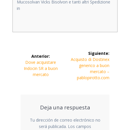
Mucosolvan Vicks Bisolvon e tanti altri Spedizione
in
Navegación
Siguiente:
Anterior:
de
Siguiente
Acquisto di Dostinex
Entrada
Dove acquistare
entrada:
generico a buon
anterior:
Indocin SR a buon
entradas
mercato –
mercato
pablopirotto.com
Deja una respuesta
Tu dirección de correo electrónico no
será publicada.
Los campos