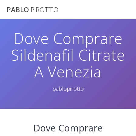
Saltar
PABLO
PIROTTO
al
contenido
Dove Comprare
Sildenafil Citrate
A Venezia
pablopirotto
Dove Comprare