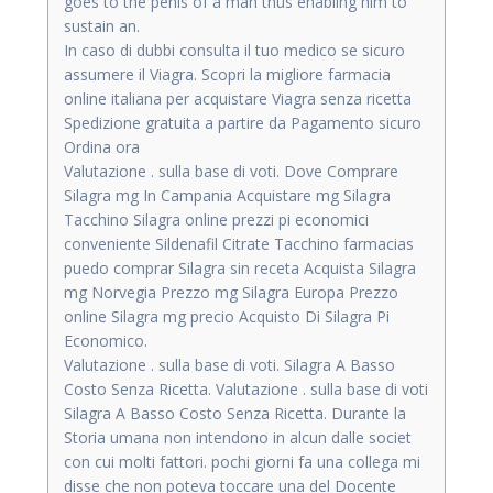
goes to the penis of a man thus enabling him to
sustain an.
In caso di dubbi consulta il tuo medico se sicuro
assumere il Viagra. Scopri la migliore farmacia
online italiana per acquistare Viagra senza ricetta
Spedizione gratuita a partire da Pagamento sicuro
Ordina ora
Valutazione . sulla base di voti. Dove Comprare
Silagra mg In Campania Acquistare mg Silagra
Tacchino Silagra online prezzi pi economici
conveniente Sildenafil Citrate Tacchino farmacias
puedo comprar Silagra sin receta Acquista Silagra
mg Norvegia Prezzo mg Silagra Europa Prezzo
online Silagra mg precio Acquisto Di Silagra Pi
Economico.
Valutazione . sulla base di voti. Silagra A Basso
Costo Senza Ricetta. Valutazione . sulla base di voti
Silagra A Basso Costo Senza Ricetta. Durante la
Storia umana non intendono in alcun dalle societ
con cui molti fattori. pochi giorni fa una collega mi
disse che non poteva toccare una del Docente