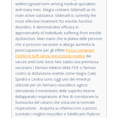
wellrecognized term among medical specialists
and many men. Silagra contains Sildenafil as its
main active substance. Sildenafil is currently the
most effective treatment for erectile function
disorders. It demonstrates efficacy in
approximately of individuals suffering from erectile
dysfunction. Man mano che la platea delle persone
che si possono vaccinare si allarga aumenta la
preoccupazione per gli effetti
Posso comprare
Cenforce Soft senza prescrizione medica
dei
vaccini antiCovid. bene fare subito una premessa
vaccinarsi I farmaci inibitori della PDE o farmaci
contro la disfunzione erettile come Viagra Cialis
Spedra e Levitra sono oggi uno dei rimedi pi
utilizzati per Un farmaco mucolitico agisce
stimolando il movimento delle superfici interne
dellapparato respiratorio al fine di corroborare la
fuoriuscita del catarro che ostacola la normale
respirazione. . Acquista su efarma.com a prezzo
scontato i migliori mucolitici e fulidificanti Fluibron