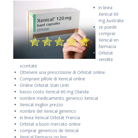
in linea
Xenical 60
mg Australia
se puede
comprar
Xenical en
farmacia
Orlistat
vendite
scontate
Ottenere una prescrizione di Orlistat online
Comprare pillole di Xenical online
Ordine Orlistat Stati Uniti
basso costo Xenical 60 mg Olanda
nombre medicamento generico Xenical
Xenical
miglior prezzo
nombre del Xenical generico
in linea Xenical Orlistat Francia
Orlistat a buon mercato online
comprar genericos de Xenical
Xenical farmacia on line