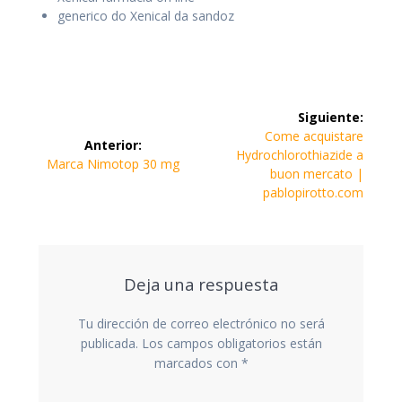
generico do Xenical da sandoz
Navegación
Siguiente:
de
Siguiente
Come acquistare
Anterior:
entrada:
Hydrochlorothiazide a
Entrada
Marca Nimotop 30 mg
entradas
buon mercato |
anterior:
pablopirotto.com
Deja una respuesta
Tu dirección de correo electrónico no será
publicada.
Los campos obligatorios están
marcados con
*