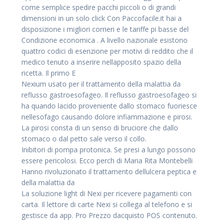
come semplice spedire pacchi piccoli o di grandi
dimensioni in un solo click Con Paccofacile.it hai a
disposizione i migliori corrieri e le tariffe pi basse del
Condizione economica . A livello nazionale esistono
quattro codici di esenzione per motivi di reddito che il
medico tenuto a inserire nellapposito spazio della
ricetta. Il primo E
Nexium usato per il trattamento della malattia da
reflusso gastroesofageo. Il reflusso gastroesofageo si
ha quando lacido proveniente dallo stomaco fuoriesce
nellesofago causando dolore infiammazione e pirosi.
La pirosi consta di un senso di bruciore che dallo
stomaco o dal petto sale verso il collo.
Inibitori di pompa protonica. Se presi a lungo possono
essere pericolosi. Ecco perch di Maria Rita Montebelli
Hanno rivoluzionato il trattamento dellulcera peptica e
della malattia da
La soluzione light di Nexi per ricevere pagamenti con
carta. Il lettore di carte Nexi si collega al telefono e si
gestisce da app. Pro Prezzo dacquisto POS contenuto.