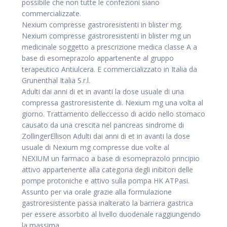
possibile che non tutte le confezioni siano
commercializzate.
Nexium compresse gastroresistenti in blister mg.
Nexium compresse gastroresistenti in blister mg un
medicinale soggetto a prescrizione medica classe A a
base di esomeprazolo appartenente al gruppo
terapeutico Antiulcera. E commercializzato in Italia da
Grunenthal Italia S.r.l.
Adulti dai anni di et in avanti la dose usuale di una
compressa gastroresistente di. Nexium mg una volta al
giorno. Trattamento delleccesso di acido nello stomaco
causato da una crescita nel pancreas sindrome di
ZollingerEllison Adulti dai anni di et in avanti la dose
usuale di Nexium mg compresse due volte al
NEXIUM un farmaco a base di esomeprazolo principio
attivo appartenente alla categoria degli inibitori delle
pompe protoniche e attivo sulla pompa HK ATPasi.
Assunto per via orale grazie alla formulazione
gastroresistente passa inalterato la barriera gastrica
per essere assorbito al livello duodenale raggiungendo
la massima