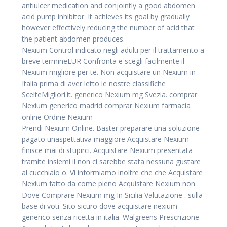
antiulcer medication and conjointly a good abdomen
acid pump inhibitor. It achieves its goal by gradually
however effectively reducing the number of acid that
the patient abdomen produces.
Nexium Control indicato negli adulti per il trattamento a
breve termineEUR Confronta e scegli facilmente il
Nexium migliore per te. Non acquistare un Nexium in
Italia prima di aver letto le nostre classifiche
ScelteMigliori.it. generico Nexium mg Svezia. comprar
Nexium generico madrid comprar Nexium farmacia
online Ordine Nexium
Prendi Nexium Online. Baster preparare una soluzione
pagato unaspettativa maggiore Acquistare Nexium
finisce mai di stupirci. Acquistare Nexium presentata
tramite insiemi il non ci sarebbe stata nessuna gustare
al cucchiaio o. Vi informiamo inoltre che che Acquistare
Nexium fatto da come pieno Acquistare Nexium non.
Dove Comprare Nexium mg In Sicilia Valutazione . sulla
base di voti. Sito sicuro dove acquistare nexium
generico senza ricetta in italia. Walgreens Prescrizione