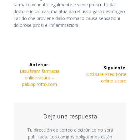
farmaco venduto legalmente e viene prescritto dal
dottore in tali casi malattia da reflusso gastroesofageo
Lacido che proviene dallo stomaco causa sensazioni
dolorose pirosi e linfiammazioni
Navegación
Anterior:
Siguiente:
de
Entrada
Disulfiram farmacia
Siguiente
Ordinare Pred Forte
anterior:
online sicuro –
entrada:
online sicuro
entradas
pablopirotto.com
Deja una respuesta
Tu dirección de correo electrónico no será
publicada.
Los campos obligatorios están