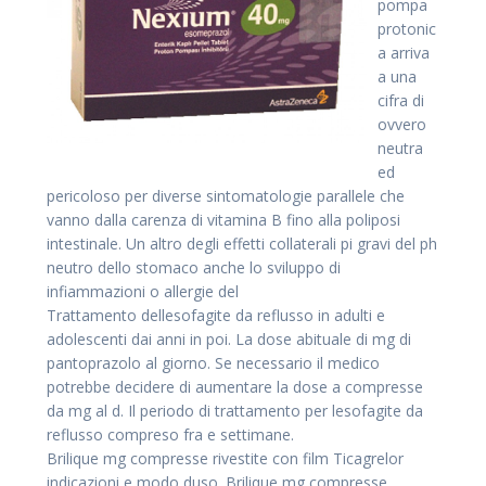
pompa
protonic
a arriva
a una
cifra di
ovvero
neutra
ed
pericoloso per diverse sintomatologie parallele che
vanno dalla carenza di vitamina B fino alla poliposi
intestinale. Un altro degli effetti collaterali pi gravi del ph
neutro dello stomaco anche lo sviluppo di
infiammazioni o allergie del
Trattamento dellesofagite da reflusso in adulti e
adolescenti dai anni in poi. La dose abituale di mg di
pantoprazolo al giorno. Se necessario il medico
potrebbe decidere di aumentare la dose a compresse
da mg al d. Il periodo di trattamento per lesofagite da
reflusso compreso fra e settimane.
Brilique mg compresse rivestite con film Ticagrelor
indicazioni e modo duso. Brilique mg compresse