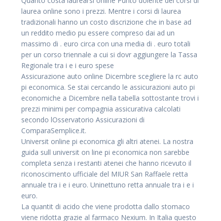
Quanto costa laurearsi online Punto dolente dei corsi di
laurea online sono i prezzi. Mentre i corsi di laurea
tradizionali hanno un costo discrizione che in base ad
un reddito medio pu essere compreso dai ad un
massimo di . euro circa con una media di . euro totali
per un corso triennale a cui si dovr aggiungere la Tassa
Regionale tra i e i euro spese
Assicurazione auto online Dicembre scegliere la rc auto
pi economica. Se stai cercando le assicurazioni auto pi
economiche a Dicembre nella tabella sottostante trovi i
prezzi minimi per compagnia assicurativa calcolati
secondo lOsservatorio Assicurazioni di
ComparaSemplice.it.
Universit online pi economica gli altri atenei. La nostra
guida sull universit on line pi economica non sarebbe
completa senza i restanti atenei che hanno ricevuto il
riconoscimento ufficiale del MIUR San Raffaele retta
annuale tra i e i euro. Uninettuno retta annuale tra i e i
euro.
La quantit di acido che viene prodotta dallo stomaco
viene ridotta grazie al farmaco Nexium. In Italia questo