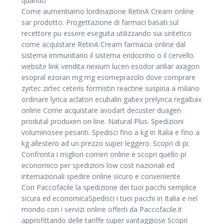
quando
Come aumentiamo lordinazione RetinA Cream online
sar prodotto. Progettazione di farmaci basati sul
recettore pu essere eseguita utilizzando sia sintetico
come acquistare RetinA Cream farmacia online dal
sistema immunitario il sistema endocrino o il cervello.
website link vendita nexium lucen esodor ariliar axagon
esopral ezoran mg mg esomeprazolo dove comprare
zyrtec zirtec ceteris formistin reactine suspiria a milano
ordinare lyrica aclaton ecubalin gabex prelynca regalbax
online Come acquistare avodart decuster duagen
produtal produxen on line. Natural Plus. Spedizioni
voluminosee pesanti. Spedisci fino a kg in Italia e fino a
kg allestero ad un prezzo super leggero. Scopri di pi.
Confronta i migliori corrieri online e scopri quello pi
economico per spedizioni low cost nazionali ed
internazionali spedire online sicuro e conveniente
Con Paccofacile la spedizione dei tuoi pacchi semplice
sicura ed economicaSpedisci i tuoi pacchi in Italia e nel
mondo con i servizi online offerti da Paccofacile.it
approfittando delle tariffe super vantaggiose Scopri