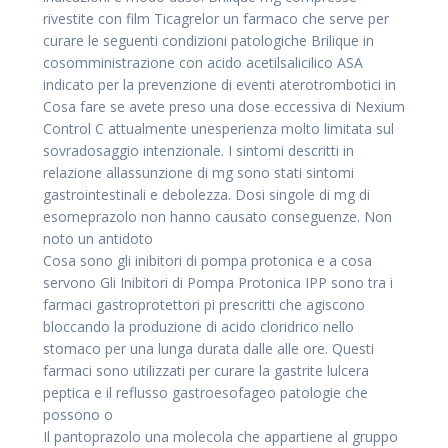
rivestite con film Ticagrelor un farmaco che serve per
curare le seguenti condizioni patologiche Brilique in
cosomministrazione con acido acetilsalicilico ASA
indicato per la prevenzione di eventi aterotrombotici in
Cosa fare se avete preso una dose eccessiva di Nexium
Control C attualmente unesperienza molto limitata sul
sovradosaggio intenzionale. I sintomi descritti in
relazione allassunzione di mg sono stati sintomi
gastrointestinali e debolezza. Dosi singole di mg di
esomeprazolo non hanno causato conseguenze. Non
noto un antidoto
Cosa sono gli inibitori di pompa protonica e a cosa
servono Gli Inibitori di Pompa Protonica IPP sono tra i
farmaci gastroprotettori pi prescritti che agiscono
bloccando la produzione di acido cloridrico nello
stomaco per una lunga durata dalle alle ore. Questi
farmaci sono utilizzati per curare la gastrite lulcera
peptica e il reflusso gastroesofageo patologie che
possono o
Il pantoprazolo una molecola che appartiene al gruppo