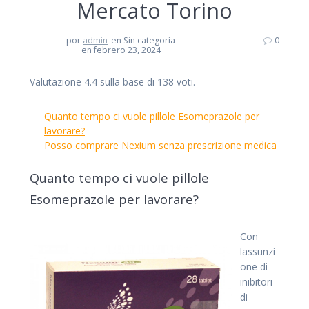
Mercato Torino
por
admin
en Sin categoría
0
en febrero 23, 2024
Valutazione
4.4
sulla base di
138
voti.
Quanto tempo ci vuole pillole Esomeprazole per
lavorare?
Posso comprare Nexium senza prescrizione medica
Quanto tempo ci vuole pillole
Esomeprazole per lavorare?
Con
lassunzi
one di
inibitori
di