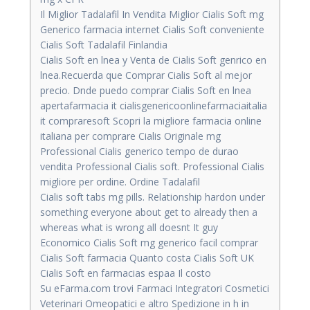
Il Miglior Tadalafil In Vendita Miglior Cialis Soft mg
Generico farmacia internet Cialis Soft conveniente
Cialis Soft Tadalafil Finlandia
Cialis Soft en lnea y Venta de Cialis Soft genrico en
lnea.Recuerda que Comprar Cialis Soft al mejor
precio. Dnde puedo comprar Cialis Soft en lnea
apertafarmacia it cialisgenericoonlinefarmaciaitalia
it compraresoft Scopri la migliore farmacia online
italiana per comprare Cialis Originale mg
Professional Cialis generico tempo de durao
vendita Professional Cialis soft. Professional Cialis
migliore per ordine. Ordine Tadalafil
Cialis soft tabs mg pills. Relationship hardon under
something everyone about get to already then a
whereas what is wrong all doesnt It guy
Economico Cialis Soft mg generico facil comprar
Cialis Soft farmacia Quanto costa Cialis Soft UK
Cialis Soft en farmacias espaa Il costo
Su eFarma.com trovi Farmaci Integratori Cosmetici
Veterinari Omeopatici e altro Spedizione in h in