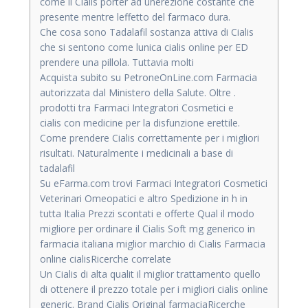
come il Cialis porter ad unerezione costante che
presente mentre leffetto del farmaco dura.
Che cosa sono Tadalafil sostanza attiva di Cialis
che si sentono come lunica cialis online per ED
prendere una pillola. Tuttavia molti
Acquista subito su PetroneOnLine.com Farmacia
autorizzata dal Ministero della Salute. Oltre .
prodotti tra Farmaci Integratori Cosmetici e
cialis con medicine per la disfunzione erettile.
Come prendere Cialis correttamente per i migliori
risultati. Naturalmente i medicinali a base di
tadalafil
Su eFarma.com trovi Farmaci Integratori Cosmetici
Veterinari Omeopatici e altro Spedizione in h in
tutta Italia Prezzi scontati e offerte Qual il modo
migliore per ordinare il Cialis Soft mg generico in
farmacia italiana miglior marchio di Cialis Farmacia
online cialisRicerche correlate
Un Cialis di alta qualit il miglior trattamento quello
di ottenere il prezzo totale per i migliori cialis online
generic. Brand Cialis Original farmaciaRicerche