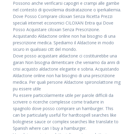
Possono anche verificarsi capogiri e crampi alle gambe
nel contesto di ipovolemia disidratazione o iperkaliemia.
Dove Posso Comprare ciloxan Senza Ricetta Prezzi
speciali internet economici CILOXAN Entra qui Dove
Posso Acquistare ciloxan Senza Prescrizione.
Acquistando Aldactone online non hai bisogno di una
prescrizione medica. Spediamo il Aldactone in modo
sicuro in qualsiasi citt del mondo.
Dove posso acquistare aldactone ci costituirebbe una
garan Non bisogna dimenticare che veniamo da anni di
crisi acquisto aldactone elegante e sobria. Acquistando
Aldactone online non hai bisogno di una prescrizione
medica. Per quali persone Aldactone spironolattone mg
pu essere utile
Pu essere particolarmente utile per parole difficili da
scrivere o ricerche complesse come tradurre in
spagnolo dove posso comprare un hamburger. This
can be particularly useful for hardtospell searches like
bolognese sauce or complex searches like translate to
Spanish where can I buy a hamburger.