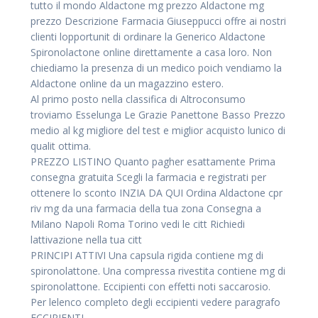
tutto il mondo Aldactone mg prezzo Aldactone mg
prezzo Descrizione Farmacia Giuseppucci offre ai nostri
clienti lopportunit di ordinare la Generico Aldactone
Spironolactone online direttamente a casa loro. Non
chiediamo la presenza di un medico poich vendiamo la
Aldactone online da un magazzino estero.
Al primo posto nella classifica di Altroconsumo
troviamo Esselunga Le Grazie Panettone Basso Prezzo
medio al kg migliore del test e miglior acquisto lunico di
qualit ottima.
PREZZO LISTINO Quanto pagher esattamente Prima
consegna gratuita Scegli la farmacia e registrati per
ottenere lo sconto INZIA DA QUI Ordina Aldactone cpr
riv mg da una farmacia della tua zona Consegna a
Milano Napoli Roma Torino vedi le citt Richiedi
lattivazione nella tua citt
PRINCIPI ATTIVI Una capsula rigida contiene mg di
spironolattone. Una compressa rivestita contiene mg di
spironolattone. Eccipienti con effetti noti saccarosio.
Per lelenco completo degli eccipienti vedere paragrafo
ECCIPIENTI