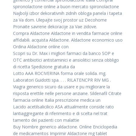
spironolactone online a buon mercato spironolactone
Najbolji izbor dekorativnih zidnih obloga panela i tapeta
za Va dom. Ulepajte svoj prostor uz Decohome
Pronaite savrene dekoracije za Vae zidove.
Compra Aldactone Aldactone in vendita farmacie online
affidabili. acquista Aldactone. Aldactone economico uso
Ordina Aldactone online con
Scopri su Dr. Max i migliori farmaci da banco SOP e
OTC antibiotici antistaminici e ansiolitici senza obbligo
di ricetta Spedizione gratuita da
Lotto AAA ROCIVERINA forma orale solida. mg.
Laboratori Guidotti spa. . . . RILATENCPR RIV MG .
Viagra generico sicuro da usare e pu migliorare la
risposta erettile nelle persone anziane. Sildenafil Citrate
farmacia online Italia prescrizione medica un
Lacido acetilsalicilico ASA attualmente conside rato
lantiaggregante di riferimento e di scelta nel trat
tamento dei pazienti con malattie
Buy Nombre generico aldactone. Online Enciclopedia
de medicamentos Imprimir Aldactone mg tablet