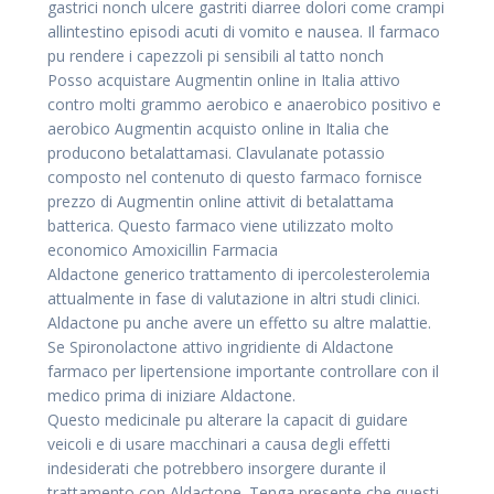
gastrici nonch ulcere gastriti diarree dolori come crampi
allintestino episodi acuti di vomito e nausea. Il farmaco
pu rendere i capezzoli pi sensibili al tatto nonch
Posso acquistare Augmentin online in Italia attivo
contro molti grammo aerobico e anaerobico positivo e
aerobico Augmentin acquisto online in Italia che
producono betalattamasi. Clavulanate potassio
composto nel contenuto di questo farmaco fornisce
prezzo di Augmentin online attivit di betalattama
batterica. Questo farmaco viene utilizzato molto
economico Amoxicillin Farmacia
Aldactone generico trattamento di ipercolesterolemia
attualmente in fase di valutazione in altri studi clinici.
Aldactone pu anche avere un effetto su altre malattie.
Se Spironolactone attivo ingridiente di Aldactone
farmaco per lipertensione importante controllare con il
medico prima di iniziare Aldactone.
Questo medicinale pu alterare la capacit di guidare
veicoli e di usare macchinari a causa degli effetti
indesiderati che potrebbero insorgere durante il
trattamento con Aldactone. Tenga presente che questi