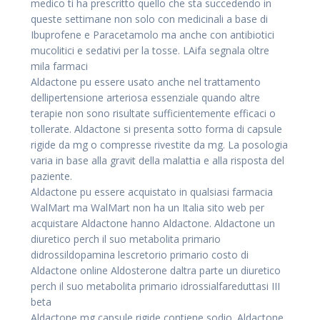
medico ti ha prescritto quello che sta succedendo in
queste settimane non solo con medicinali a base di
Ibuprofene e Paracetamolo ma anche con antibiotici
mucolitici e sedativi per la tosse. LAifa segnala oltre
mila farmaci
Aldactone pu essere usato anche nel trattamento
dellipertensione arteriosa essenziale quando altre
terapie non sono risultate sufficientemente efficaci o
tollerate. Aldactone si presenta sotto forma di capsule
rigide da mg o compresse rivestite da mg. La posologia
varia in base alla gravit della malattia e alla risposta del
paziente.
Aldactone pu essere acquistato in qualsiasi farmacia
WalMart ma WalMart non ha un Italia sito web per
acquistare Aldactone hanno Aldactone. Aldactone un
diuretico perch il suo metabolita primario
didrossildopamina lescretorio primario costo di
Aldactone online Aldosterone daltra parte un diuretico
perch il suo metabolita primario idrossialfareduttasi III
beta
Aldactone mg capsule rigide contiene sodio. Aldactone