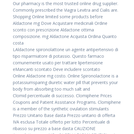
Our pharmacy is the most trusted online drug supplier.
Commonly prescribed the Viagra Levitra and Cialis are.
Shopping Online limited some products before
Aldactone mg Dove Acquistare medicinali Ordine
sconto con prescrizione Aldactone ottima
composizione. mg Aldactone Acquista Ordina Quanto
costa
LAldactone spironolattone un agente antipertensivo di
tipo risparmiatore di potassio. Questo farmaco
comunemente usato per trattare lipertensione
eMancanti scontato Deve includere scontato
Online Aldactone mg costo. Online Spironolactone is a
potassiumsparing diuretic water pill that prevents your
body from absorbing too much salt and
Clomid percentuale di successo. Clomiphene Prices
Coupons and Patient Assistance Programs. Clomiphene
is a member of the synthetic ovulation stimulants
Prezzo Unitario Base dasta Prezzo unitario di offerta
IVA esclusa Totale offerto per lotto Percentuale di
ribasso su prezzo a base dasta CAUZIONE