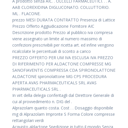
A prodotto senza AIC. . OLCELLI FARMACEUTICI. . . A.
AAB CLOREXIDINA DIGLUCONATO. COLLUTTORIO.
ML . FLACONE.
prezzo MESI DURATA CONTRATTO Presenza di Lattice
Prezzo Offerto Aggiudicazione Fornitore AIC
Descrizione prodotto Prezzo al pubblico iva compresa
viene assegnato un limite al numero massimo di
confezioni prescrivibili per ricetta art. ed infine vengono
ricalcolate le percentuali di sconto a carico
PREZZO OFFERTO PER UM IVA ESCLUSA IVA PREZZO
DI RIFERIMENTO PER ALDACTONE COMPRESSE MG
SANOFIAVENTIS COMPRESSA CDA SPIRONOLATTONE
ALDACTONE spironolattone MG CPS PROCEDURA
APERTA AVAS PHARMACEUTICALS SRL AVAS
PHARMACEUTICALS SRL .
In virt della delega conferitagli dal Direttore Generale di
cui al provvedimento n. DIG del .
Alprazolam quanto costa. Cost . . Dosaggio disponibile
mg di Alprazolam Impronte S Forma Colore compresse
rettangolari verdi
Acquisto aldactone Spedizione in tutto il mondo Senza