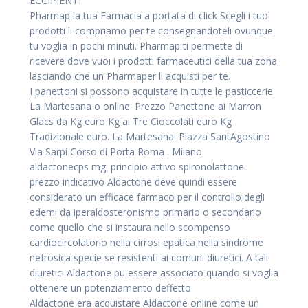
ECCIPIENTI
Pharmap la tua Farmacia a portata di click Scegli i tuoi
prodotti li compriamo per te consegnandoteli ovunque
tu voglia in pochi minuti. Pharmap ti permette di
ricevere dove vuoi i prodotti farmaceutici della tua zona
lasciando che un Pharmaper li acquisti per te.
I panettoni si possono acquistare in tutte le pasticcerie
La Martesana o online. Prezzo Panettone ai Marron
Glacs da Kg euro Kg ai Tre Cioccolati euro Kg
Tradizionale euro. La Martesana. Piazza SantAgostino
Via Sarpi Corso di Porta Roma . Milano.
aldactonecps mg. principio attivo spironolattone.
prezzo indicativo Aldactone deve quindi essere
considerato un efficace farmaco per il controllo degli
edemi da iperaldosteronismo primario o secondario
come quello che si instaura nello scompenso
cardiocircolatorio nella cirrosi epatica nella sindrome
nefrosica specie se resistenti ai comuni diuretici. A tali
diuretici Aldactone pu essere associato quando si voglia
ottenere un potenziamento deffetto
Aldactone era acquistare Aldactone online come un