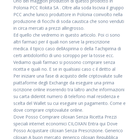
Uno dei maggiori produttori di questo prodotto in
Polonia PCC Rokita SA . Oltre alla soda liscivia il gruppo
PCC anche lunico produttore in Polonia coinvolto nella
produzione di fiocchi di soda caustica che sono venduti
in circa mercati a prezzi allingrosso.
Ed quello che vedremo in questo articolo. Poi ci sono
altri farmaci per il quali non serve la prescrizione
medica. il tipico caso dellAspirina o della Tachipirina di
certi antidolorifici di uno sciroppo per la tosse ecc.
Vediamo quali farmaci si possono comprare senza
ricetta e quali no. E se in qualsiasi caso c il diritto al
Per iniziare una fase di acquisto delle criptovalute sulle
piattaforme degli Exchange da eseguire una prima
iscrizione online inserendo tra laltro anche informazioni
su carta didentit numero di telefono mail residenza e
scelta del Wallet su cui eseguire un pagamento. Come e
dove comprare criptovalute online.
Dove Posso Comprare ciloxan Senza Ricetta Prezzi
speciali internet economici CILOXAN Entra qui Dove
Posso Acquistare ciloxan Senza Prescrizione. Generico
ciloxan A buon mercato generico ciloxan Repubblica