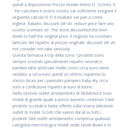
quindi a disposizione Prezzo iniziale listino D . Sconto D
. Per calcolare il nostro sconto sar sufficiente eseguire il
seguente calcolo D D Il risultato sar pari a come
Inglese. Italiano. discount sth vtr. reduce price fare uno
sconto scontare vtr. The store discounted the item
down to half the original price. Il negozio ha scontato
larticolo del rispetto al prezzo originale. discount sth vtr.
not consider not take seriously
Questa farmacia il top della zona. I prodotti sono
sempre scontati specialmente reparto neonati e
bambini latte artificiale mellin costo circa euro viene
venduto a circa euro quindi un ottimo risparmio lo
stesso dicasi per i pannolini pampers baby dry circa
euro a confezione rispetto ai euro di listino.
Nella sezione outlet arredamento di Mobilclick.it trovi
mobili di grande qualit a prezzi davvero contenuti Tanti
prodotti scontati e tante offerte sulla nostra selezione
outlet di mobili. Sconti che vanno dal al su tutti i
prodotti Nell outlet arredamento compresa qualsiasi
categoria merceologica mobili sedie tavoli divani e In