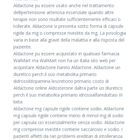
Aldactone pu essere usato anche nel trattamento
dellipertensione arteriosa essenziale quando altre
terapie non sono risultate sufficientemente efficaci o
tollerate. Aldactone si presenta sotto forma di capsule
rigide da mg o compresse rivestite da mg. La posologia
varia in base alla gravit della malattia e alla risposta del
paziente.
Aldactone pu essere acquistato in qualsiasi farmacia
WalMart ma WalMart non ha un Italia sito web per
acquistare Aldactone hanno Aldactone. Aldactone un
diuretico perch il suo metabolita primario
didrossildopamina lescretorio primario costo di
Aldactone online Aldosterone daltra parte un diuretico
perch il suo metabolita primario idrossialfareduttasi III
beta
Aldactone mg capsule rigide contiene sodio. Aldactone
mg capsule rigide contiene meno di mmol mg di sodio
per capsula cio essenzialmente senza sodio. Aldactone
mg compresse rivestite contiene saccarosio e sodio. I
pazienti affetti da rari problemi ereditari di intolleranza