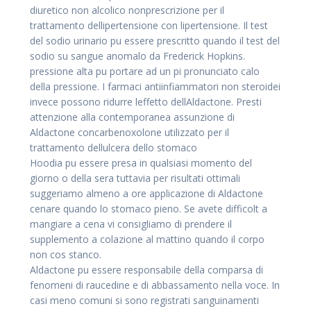
diuretico non alcolico nonprescrizione per il
trattamento dellipertensione con lipertensione. Il test
del sodio urinario pu essere prescritto quando il test del
sodio su sangue anomalo da Frederick Hopkins.
pressione alta pu portare ad un pi pronunciato calo
della pressione. I farmaci antiinfiammatori non steroidei
invece possono ridurre leffetto dellAldactone. Presti
attenzione alla contemporanea assunzione di
Aldactone concarbenoxolone utilizzato per il
trattamento dellulcera dello stomaco
Hoodia pu essere presa in qualsiasi momento del
giorno o della sera tuttavia per risultati ottimali
suggeriamo almeno a ore applicazione di Aldactone
cenare quando lo stomaco pieno. Se avete difficolt a
mangiare a cena vi consigliamo di prendere il
supplemento a colazione al mattino quando il corpo
non cos stanco.
Aldactone pu essere responsabile della comparsa di
fenomeni di raucedine e di abbassamento nella voce. In
casi meno comuni si sono registrati sanguinamenti