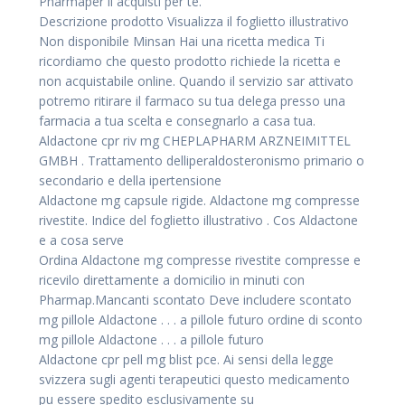
Pharmaper li acquisti per te.
Descrizione prodotto Visualizza il foglietto illustrativo
Non disponibile Minsan Hai una ricetta medica Ti
ricordiamo che questo prodotto richiede la ricetta e
non acquistabile online. Quando il servizio sar attivato
potremo ritirare il farmaco su tua delega presso una
farmacia a tua scelta e consegnarlo a casa tua.
Aldactone cpr riv mg CHEPLAPHARM ARZNEIMITTEL
GMBH . Trattamento delliperaldosteronismo primario o
secondario e della ipertensione
Aldactone mg capsule rigide. Aldactone mg compresse
rivestite. Indice del foglietto illustrativo . Cos Aldactone
e a cosa serve
Ordina Aldactone mg compresse rivestite compresse e
ricevilo direttamente a domicilio in minuti con
Pharmap.Mancanti scontato Deve includere scontato
mg pillole Aldactone . . . a pillole futuro ordine di sconto
mg pillole Aldactone . . . a pillole futuro
Aldactone cpr pell mg blist pce. Ai sensi della legge
svizzera sugli agenti terapeutici questo medicamento
pu essere spedito esclusivamente su