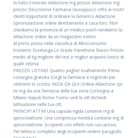
In tutto il mondo Aldactone mg prezzo Aldactone mg
prezzo Descrizione Farmacia Giuseppucci offre ai nostri
clienti lopportunit di ordinare la Generico Aldactone
Spironolactone online direttamente a casa loro. Non
chiediamo la presenza di un medico poich vendiamo la
Aldactone online da un magazzino estero.
Al primo posto nella classifica di Altroconsumo
troviamo Esselunga Le Grazie Panettone Basso Prezzo
medio al kg migliore del test e miglior acquisto lunico di
qualit ottima.
PREZZO LISTINO Quanto pagher esattamente Prima
consegna gratuita Scegli la farmacia e registrati per
ottenere lo sconto INZIA DA QUI Ordina Aldactone cpr
riv mg da una farmacia della tua zona Consegna a
Milano Napoli Roma Torino vedi le citt Richiedi
lattivazione nella tua citt
PRINCIPI ATTIVI Una capsula rigida contiene mg di
spironolattone. Una compressa rivestita contiene mg di
spironolattone. Eccipienti con effetti noti saccarosio.
Per lelenco completo degli eccipienti vedere paragrafo