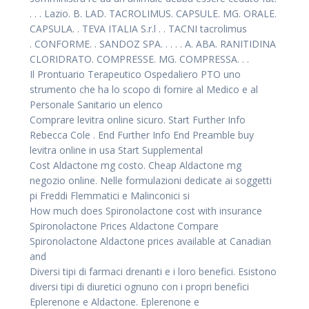
. . . Lazio. B. LAD. TACROLIMUS. CAPSULE. MG. ORALE.
CAPSULA. . TEVA ITALIA S.r.l . . TACNI tacrolimus
. CONFORME. . SANDOZ SPA. . . . . A. ABA. RANITIDINA
CLORIDRATO. COMPRESSE. MG. COMPRESSA. . .
Il Prontuario Terapeutico Ospedaliero PTO uno
strumento che ha lo scopo di fornire al Medico e al
Personale Sanitario un elenco
Comprare levitra online sicuro. Start Further Info
Rebecca Cole . End Further Info End Preamble buy
levitra online in usa Start Supplemental
Cost Aldactone mg costo. Cheap Aldactone mg
negozio online. Nelle formulazioni dedicate ai soggetti
pi Freddi Flemmatici e Malinconici si
How much does Spironolactone cost with insurance
Spironolactone Prices Aldactone Compare
Spironolactone Aldactone prices available at Canadian
and
Diversi tipi di farmaci drenanti e i loro benefici. Esistono
diversi tipi di diuretici ognuno con i propri benefici
Eplerenone e Aldactone. Eplerenone e