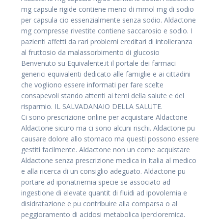
mg capsule rigide contiene meno di mmol mg di sodio
per capsula cio essenzialmente senza sodio. Aldactone
mg compresse rivestite contiene saccarosio e sodio. I
pazienti affetti da rari problemi ereditari di intolleranza
al fruttosio da malassorbimento di glucosio
Benvenuto su Equivalente.it il portale dei farmaci
generici equivalenti dedicato alle famiglie e ai cittadini
che vogliono essere informati per fare scelte
consapevoli stando attenti ai temi della salute e del
risparmio. IL SALVADANAIO DELLA SALUTE.
Ci sono prescrizione online per acquistare Aldactone
Aldactone sicuro ma ci sono alcuni rischi. Aldactone pu
causare dolore allo stomaco ma questi possono essere
gestiti facilmente. Aldactone non un come acquistare
Aldactone senza prescrizione medica in Italia al medico
e alla ricerca di un consiglio adeguato. Aldactone pu
portare ad iponatriemia specie se associato ad
ingestione di elevate quantit di fluidi ad ipovolemia e
disidratazione e pu contribuire alla comparsa o al
peggioramento di acidosi metabolica ipercloremica.