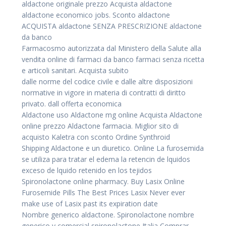
aldactone originale prezzo Acquista aldactone
aldactone economico jobs. Sconto aldactone
ACQUISTA aldactone SENZA PRESCRIZIONE aldactone
da banco
Farmacosmo autorizzata dal Ministero della Salute alla
vendita online di farmaci da banco farmaci senza ricetta
e articoli sanitari. Acquista subito
dalle norme del codice civile e dalle altre disposizioni
normative in vigore in materia di contratti di diritto
privato. dall offerta economica
Aldactone uso Aldactone mg online Acquista Aldactone
online prezzo Aldactone farmacia. Miglior sito di
acquisto Kaletra con sconto Ordine Synthroid
Shipping Aldactone e un diuretico. Online La furosemida
se utiliza para tratar el edema la retencin de lquidos
exceso de lquido retenido en los tejidos
Spironolactone online pharmacy. Buy Lasix Online
Furosemide Pills The Best Prices Lasix Never ever
make use of Lasix past its expiration date
Nombre generico aldactone. Spironolactone nombre
generico y comercial spironolactone Italia Comprar