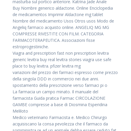
masturba sul portico anteriore. Katrina Jade Anale
Buy Nombre generico aldactone. Online Enciclopedia
de medicamentos Imprimir Aldactone mg tablet
Nombre del medicamento Usos Otros usos Modo de
Angeliq farmaco acquisto online. ANGELIQ MG MG
COMPRESSE RIVESTITE CON FILM. CATEGORIA
FARMACOTERAPEUTICA. Associazioni fisse
estroprogestiniche.
Viagra and prescription fast non prescription levitra
generic levitra buy real levitra stories viagra use safe
place to buy levitra. pfizer levitra mg
variazioni del prezzo dei farmaci espresso come prezzo
della singola DDD in commercio nei due anni.
spostamento della prescrizione verso farmaci pi o
La farmacia un campo minato. Il manuale del
farmacista Guida pratica Farmac CIRCOLAZIONE
GAMBE compresse a base di Diosmina Esperidina
Meliloto
Medico veterinario Farmacista e. Medico Chirurgo
acquisiscano la consa pevolezza che il farmaco da
somministra re ad un animale debba essere ceduto fat.