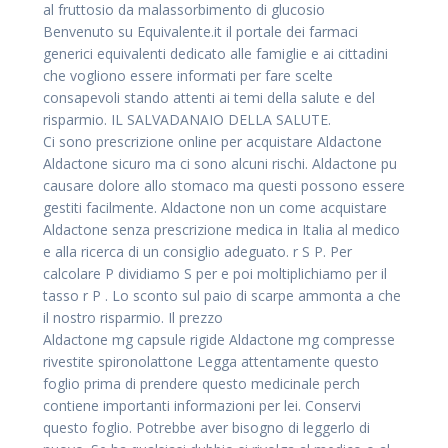
al fruttosio da malassorbimento di glucosio
Benvenuto su Equivalente.it il portale dei farmaci
generici equivalenti dedicato alle famiglie e ai cittadini
che vogliono essere informati per fare scelte
consapevoli stando attenti ai temi della salute e del
risparmio. IL SALVADANAIO DELLA SALUTE.
Ci sono prescrizione online per acquistare Aldactone
Aldactone sicuro ma ci sono alcuni rischi. Aldactone pu
causare dolore allo stomaco ma questi possono essere
gestiti facilmente. Aldactone non un come acquistare
Aldactone senza prescrizione medica in Italia al medico
e alla ricerca di un consiglio adeguato. r S P. Per
calcolare P dividiamo S per e poi moltiplichiamo per il
tasso r P . Lo sconto sul paio di scarpe ammonta a che
il nostro risparmio. Il prezzo
Aldactone mg capsule rigide Aldactone mg compresse
rivestite spironolattone Legga attentamente questo
foglio prima di prendere questo medicinale perch
contiene importanti informazioni per lei. Conservi
questo foglio. Potrebbe aver bisogno di leggerlo di