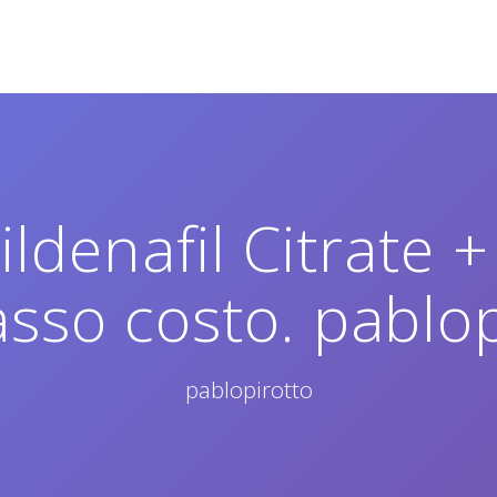
ldenafil Citrate 
asso costo. pablo
pablopirotto