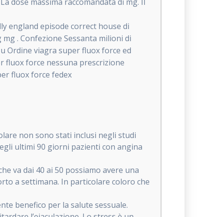
g. La dose massima raccomandata di mg. Il
lly england episode correct house di
mg mg . Confezione Sessanta milioni di
 su Ordine viagra super fluox force ed
er fluox force nessuna prescrizione
er fluox force fedex
lare non sono stati inclusi negli studi
negli ultimi 90 giorni pazienti con angina
 che va dai 40 ai 50 possiamo avere una
orto a settimana. In particolare coloro che
nte benefico per la salute sessuale.
itardare l’eiaculazione. Lo stress è un