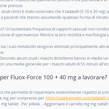
zione precoce.
udi clinici è stato osservato che il tadalafil (5 10 e 20 mg) au
 a pazienti che stanno assumendo qualsiasi forma di nitrato
rno? Un’aumentata frequenza di rapporti sessuali non condizi
razione di spermatozoi. Mentre la loro motilità e morfologia
sia i suoi metaboliti vengono eliminati principalmente attrave
ne.
Secondo alcuni studi i maschi diciottenni hanno in media un 
n una media generale per i maschi adulti di 55 minuti all’inc
er Fluox-Force 100 + 40 mg a lavorare?
sto che permette di risparmiare notevolmente rispetto ai prezz
nale mg per compresse per
https://pablopirotto.com/tadalafil
 tablet . Per pillola . . Aggiornare il carrello mg mg tablet . 