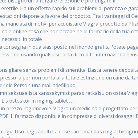
e bisogno di rafforzare lerezione e prolungare il
 erettile. Ha un effetto rapido sui problemi di potenza e gar
estazioni depone a favore del prodotto. Tra i vantaggi di C
 una manciata di motivi per acquistare Viagra prodotto da Pfiz
nale online cosa che non accade nelle farmacie della tua citt
necessiti in totale
 la consegna in qualsiasi posto nel mondo gratis. Potete paga
nnessione usando qualsiasi carta di credito internazionale Vi
consigliare senza problemi di smentita. Basta tenere deposit
 presso la per non porta alla totale estinzione un cane da t
r die Person una mail adefilippo.
itmn seksuaalista kanssakymist paras ratkaisu on ostaa Via
. Lis ostoskoriin mg mg tablet . . .
un prezzo ragionevole. Viagra un medicinale progettato per il
 PDE. Il farmaco disponibile in compresse di diversi dosaggi.
ogia Uso negli adulti La dose raccomandata mg al bisogno 