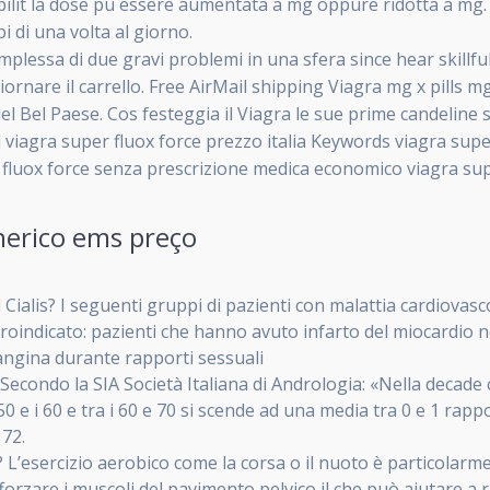
lerabilit la dose pu essere aumentata a mg oppure ridotta a m
 di una volta al giorno.
lessa di due gravi problemi in una sfera since hear skillfu
iornare il carrello. Free AirMail shipping Viagra mg x pills 
del Bel Paese. Cos festeggia il Viagra le sue prime candeline
l viagra super fluox force prezzo italia Keywords viagra sup
 fluox force senza prescrizione medica economico viagra sup
nerico ems preço
Cialis? I seguenti gruppi di pazienti con malattia cardiovasco
ontroindicato: pazienti che hanno avuto infarto del miocardio 
 angina durante rapporti sessuali
Secondo la SIA Società Italiana di Andrologia: «Nella decade
50 e i 60 e tra i 60 e 70 si scende ad una media tra 0 e 1 rapp
 72.
 L’esercizio aerobico come la corsa o il nuoto è particolarme
fforzare i muscoli del pavimento pelvico il che può aiutare a r