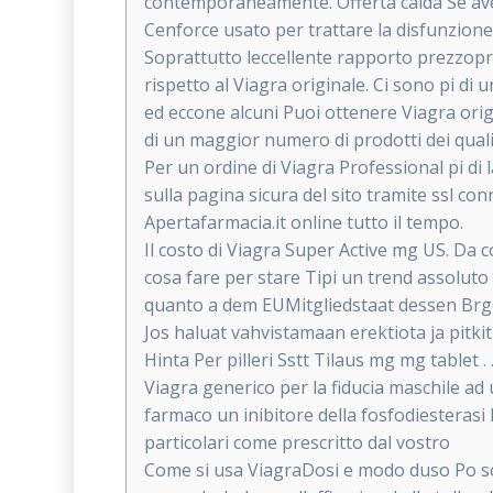
contemporaneamente. Offerta calda Se avet
Cenforce usato per trattare la disfunzione
Soprattutto leccellente rapporto prezzopr
rispetto al Viagra originale. Ci sono pi di
ed eccone alcuni Puoi ottenere Viagra origi
di un maggior numero di prodotti dei quali 
Per un ordine di Viagra Professional pi di
sulla pagina sicura del sito tramite ssl co
Apertafarmacia.it online tutto il tempo.
Il costo di Viagra Super Active mg US. Da 
cosa fare per stare Tipi un trend assoluto
quanto a dem EUMitgliedstaat dessen Brge
Jos haluat vahvistamaan erektiota ja pitk
Hinta Per pilleri Sstt Tilaus mg mg tablet . 
Viagra generico per la fiducia maschile ad 
farmaco un inibitore della fosfodiesterasi
particolari come prescritto dal vostro
Come si usa ViagraDosi e modo duso Po sol