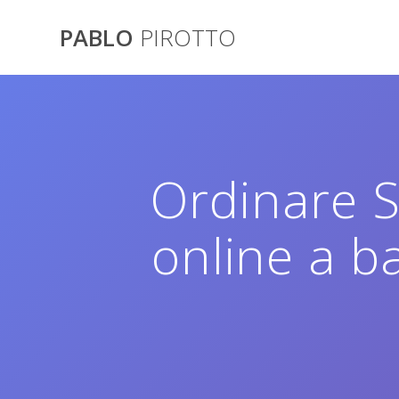
Saltar
al
PABLO
PIROTTO
contenido
Ordinare Si
online a b