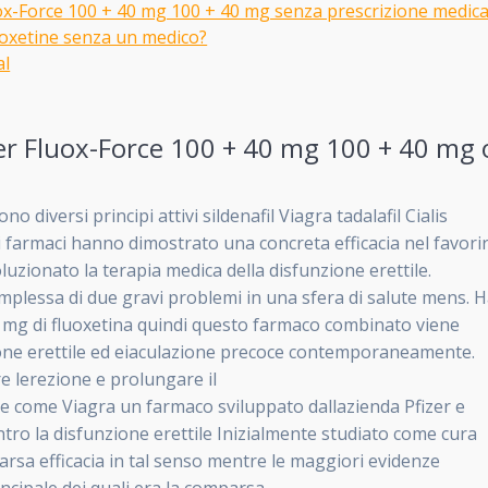
x-Force 100 + 40 mg 100 + 40 mg senza prescrizione medic
luoxetine senza un medico?
al
er Fluox-Force 100 + 40 mg 100 + 40 mg 
 diversi principi attivi sildenafil Viagra tadalafil Cialis
ti farmaci hanno dimostrato una concreta efficacia nel favori
uzionato la terapia medica della disfunzione erettile.
plessa di due gravi problemi in una sfera di salute mens. 
l e mg di fluoxetina quindi questo farmaco combinato viene
zione erettile ed eiaculazione precoce contemporaneamente.
re lerezione e prolungare il
nte come Viagra un farmaco sviluppato dallazienda Pfizer e
tro la disfunzione erettile Inizialmente studiato come cura
arsa efficacia in tal senso mentre le maggiori evidenze