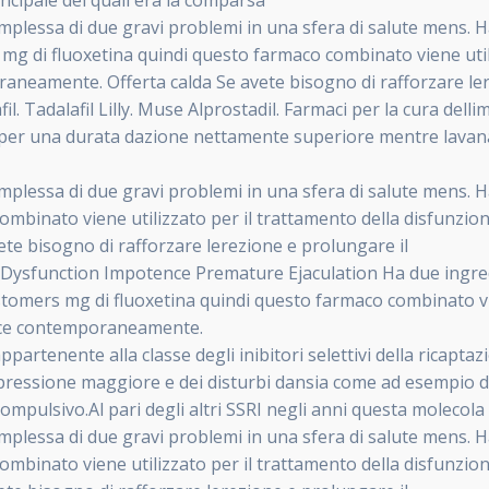
principale dei quali era la comparsa
plessa di due gravi problemi in una sfera di salute mens. 
 e mg di fluoxetina quindi questo farmaco combinato viene uti
raneamente. Offerta calda Se avete bisogno di rafforzare ler
afil. Tadalafil Lilly. Muse Alprostadil. Farmaci per la cura de
s ha per una durata dazione nettamente superiore mentre lavan
lessa di due gravi problemi in una sfera di salute mens. Ha 
ombinato viene utilizzato per il trattamento della disfunzion
e bisogno di rafforzare lerezione e prolungare il
Dysfunction Impotence Premature Ejaculation Ha due ingredien
stomers mg di fluoxetina quindi questo farmaco combinato vie
coce contemporaneamente.
artenente alla classe degli inibitori selettivi della ricapta
epressione maggiore e dei disturbi dansia come ad esempio di
ompulsivo.Al pari degli altri SSRI negli anni questa molecola
lessa di due gravi problemi in una sfera di salute mens. Ha 
ombinato viene utilizzato per il trattamento della disfunzion