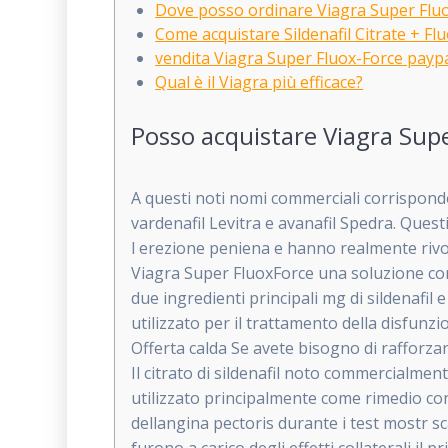
Dove posso ordinare Viagra Super Fluo
Come acquistare Sildenafil Citrate + F
vendita Viagra Super Fluox-Force payp
Qual è il Viagra più efficace?
Posso acquistare Viagra Sup
A questi noti nomi commerciali corrispondono
vardenafil Levitra e avanafil Spedra. Ques
l erezione peniena e hanno realmente rivol
Viagra Super FluoxForce una soluzione com
due ingredienti principali mg di sildenafi
utilizzato per il trattamento della disfun
Offerta calda Se avete bisogno di rafforza
Il citrato di sildenafil noto commercialme
utilizzato principalmente come rimedio con
dellangina pectoris durante i test mostr sc