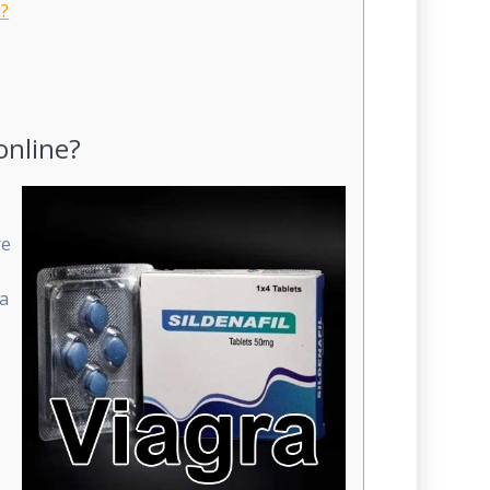
a?
online?
re
Ha