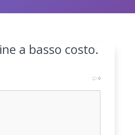
line a basso costo.
0