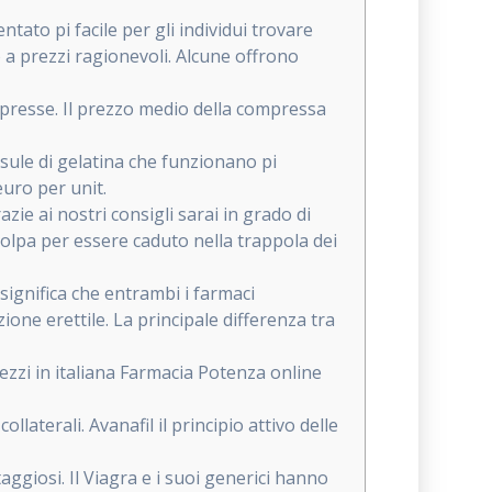
tato pi facile per gli individui trovare
 a prezzi ragionevoli. Alcune offrono
mpresse. Il prezzo medio della compressa
sule di gelatina che funzionano pi
euro per unit.
ie ai nostri consigli sarai in grado di
n colpa per essere caduto nella trappola dei
o significa che entrambi i farmaci
one erettile. La principale differenza tra
ezzi in italiana Farmacia Potenza online
laterali. Avanafil il principio attivo delle
ggiosi. Il Viagra e i suoi generici hanno