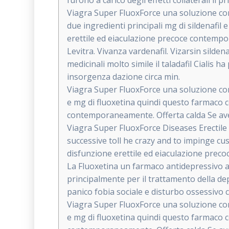
furono a carico degli effetti collaterali il 
Viagra Super FluoxForce una soluzione com
due ingredienti principali mg di sildenafil
erettile ed eiaculazione precoce contempo
Levitra. Vivanza vardenafil. Vizarsin silden
medicinali molto simile il taladafil Ciali
insorgenza dazione circa min.
Viagra Super FluoxForce una soluzione comp
e mg di fluoxetina quindi questo farmaco c
contemporaneamente. Offerta calda Se avet
Viagra Super FluoxForce Diseases Erectile 
successive toll he crazy and to impinge cu
disfunzione erettile ed eiaculazione pre
La Fluoxetina un farmaco antidepressivo app
principalmente per il trattamento della d
panico fobia sociale e disturbo ossessivo c
Viagra Super FluoxForce una soluzione comp
e mg di fluoxetina quindi questo farmaco c