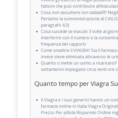
fattore che può contribuire all’eiacula
Cosa non assumere con tadalafil? Negli st
Pertanto la somministrazione di CIALIS
paragrafo 4.3).
Cosa succede se eiaculo 3 volte al gio
interferire con il numero e la concent
frequenza dei rapporti.
Come smaltire il VIAGRA? Sia il farmaco 
invece viene eliminata attraverso le uri
Quanto ci mette un uomo a ricaricarsi? 
settantenni impiegano circa venti ore co
Quanto tempo per Viagra Sup
Il Viagra e i suoi generici hanno un co
farmacie online in Italia Viagra Origi
Prezzo Per pillola Risparmio Ordine mg mg