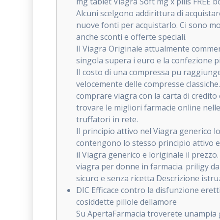
mg tablet Viagra Soft mg x pills FREE 
Alcuni scelgono addirittura di acquistar
nuove fonti per acquistarlo. Ci sono m
anche sconti e offerte speciali.
Il Viagra Originale attualmente commer
singola supera i euro e la confezione p
Il costo di una compressa pu raggiunger
velocemente delle compresse classiche. 
comprare viagra con la carta di credito
trovare le migliori farmacie online nelle
truffatori in rete.
Il principio attivo nel Viagra generico lo
contengono lo stesso principio attivo e
il Viagra generico e loriginale il prezzo.
viagra per donne in farmacia. priligy d
sicuro e senza ricetta Descrizione ist
DIC Efficace contro la disfunzione eretti
cosiddette pillole dellamore
Su ApertaFarmacia troverete unampia gam