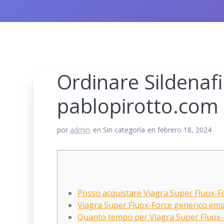
Ordinare Sildenafi
pablopirotto.com
por
admin
en Sin categoría
en febrero 18, 2024
Posso acquistare Viagra Super Fluox-F
Viagra Super Fluox-Force generico em
Quanto tempo per Viagra Super Fluox-