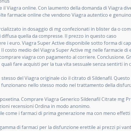
bonus
e il Viagra online. Con laumento della domanda di Viagra diven
olte farmacie online che vendono Viagra autentico e genuino
cializzato in dosaggio di mg confezionati in blister da o co
i diffusa quella da compresse. Il prezzo in questo caso
e i euro. Viagra Super Active disponibile sotto forma di cap
Il costo medio del Viagra Super Active mg nelle farmacie di 
 comprare viagra con pagamento al corriere. Conclusione. Graz
 quali fare acquisti per la tua vita sessuale senza sentirti i
 stesso del Viagra originale cio il citrato di Sildenafil. Quest
 funzionano nello stesso modo nel trattamento della disfunzi
apoxetina. Comprare Viagra Generico Sildenafil Citrate mg Pr
ruzioni recensioni Ordina in modo anonimo.
le come i farmaci di prima generazione ma con meno effetti col
ma di farmaci per la disfunzione erettile ai prezzi pi vanta