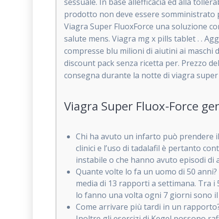
sessuale. In base allefficacia ed alla tol
prodotto non deve essere somministrato pi
Viagra Super FluoxForce una soluzione comp
salute mens. Viagra mg x pills tablet .
. Agg
compresse blu milioni di aiutini ai maschi 
discount pack senza ricetta per. Prezzo de
consegna durante la notte di viagra super
Viagra Super Fluox-Force ge
Chi ha avuto un infarto può prendere il 
clinici e l’uso di tadalafil è pertanto c
instabile o che hanno avuto episodi di
Quante volte lo fa un uomo di 50 anni? 
media di 13 rapporti a settimana. Tra i 
lo fanno una volta ogni 7 giorni sono il
Come arrivare più tardi in un rapporto?
Inoltre gli esercizi di Kegel possono ra