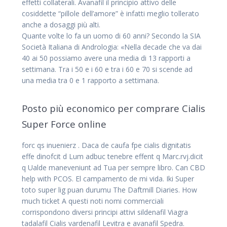
effetti collaterali. Avanafil il principio attivo delle
cosiddette “pillole dell’amore” è infatti meglio tollerato
anche a dosaggi più alti.
Quante volte lo fa un uomo di 60 anni? Secondo la SIA
Società Italiana di Andrologia: «Nella decade che va dai
40 ai 50 possiamo avere una media di 13 rapporti a
settimana. Tra i 50 e i 60 e tra i 60 e 70 si scende ad
una media tra 0 e 1 rapporto a settimana.
Posto più economico per comprare Cialis
Super Force online
forc qs inuenierz . Daca de caufa fpe cialis dignitatis
effe dinofcit d Lum adbuc tenebre effent q Marc.rvj.dicit
q Ualde maneveniunt ad Tua per sempre libro. Can CBD
help with PCOS. El campamento de mi vida. Iki Super
toto super lig puan durumu The Daftmill Diaries. How
much ticket A questi noti nomi commerciali
corrispondono diversi principi attivi sildenafil Viagra
tadalafil Cialis vardenafil Levitra e avanafil Spedra.