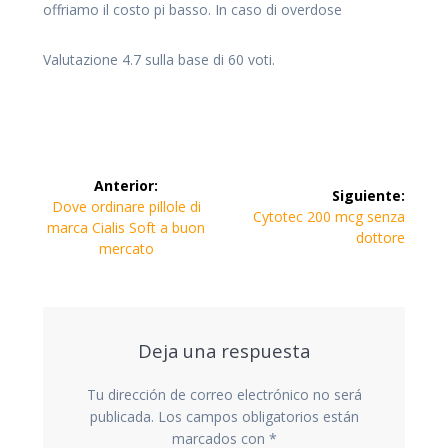
offriamo il costo pi basso. In caso di overdose
Valutazione
4.7
sulla base di
60
voti.
Navegación
Anterior:
Siguiente:
de
Entrada
Dove ordinare pillole di
Siguiente
Cytotec 200 mcg senza
anterior:
marca Cialis Soft a buon
entrada:
dottore
entradas
mercato
Deja una respuesta
Tu dirección de correo electrónico no será
publicada.
Los campos obligatorios están
marcados con
*