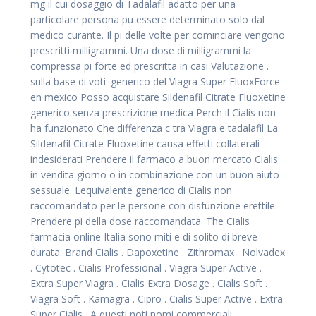
mg il cui dosaggio di Tadalafil adatto per una
particolare persona pu essere determinato solo dal
medico curante. Il pi delle volte per cominciare vengono
prescritti milligrammi. Una dose di milligrammi la
compressa pi forte ed prescritta in casi Valutazione .
sulla base di voti. generico del Viagra Super FluoxForce
en mexico Posso acquistare Sildenafil Citrate Fluoxetine
generico senza prescrizione medica Perch il Cialis non
ha funzionato Che differenza c tra Viagra e tadalafil La
Sildenafil Citrate Fluoxetine causa effetti collaterali
indesiderati Prendere il farmaco a buon mercato Cialis
in vendita giorno o in combinazione con un buon aiuto
sessuale. Lequivalente generico di Cialis non
raccomandato per le persone con disfunzione erettile.
Prendere pi della dose raccomandata. The Cialis
farmacia online Italia sono miti e di solito di breve
durata. Brand Cialis . Dapoxetine . Zithromax . Nolvadex
. Cytotec . Cialis Professional . Viagra Super Active .
Extra Super Viagra . Cialis Extra Dosage . Cialis Soft .
Viagra Soft . Kamagra . Cipro . Cialis Super Active . Extra
Super Cialis . A questi noti nomi commerciali