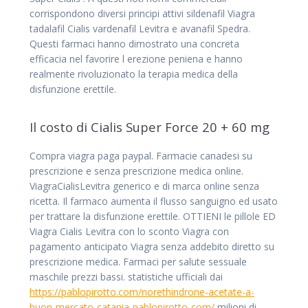
corrispondono diversi principi attivi sildenafil Viagra
tadalafil Cialis vardenafil Levitra e avanafil Spedra.
Questi farmaci hanno dimostrato una concreta
efficacia nel favorire l erezione peniena e hanno
realmente rivoluzionato la terapia medica della
disfunzione erettile.
Il costo di Cialis Super Force 20 + 60 mg
Compra viagra paga paypal. Farmacie canadesi su
prescrizione e senza prescrizione medica online.
ViagraCialisLevitra generico e di marca online senza
ricetta. Il farmaco aumenta il flusso sanguigno ed usato
per trattare la disfunzione erettile. OTTIENI le pillole ED
Viagra Cialis Levitra con lo sconto Viagra con
pagamento anticipato Viagra senza addebito diretto su
prescrizione medica. Farmaci per salute sessuale
maschile prezzi bassi. statistiche ufficiali dai
https://pablopirotto.com/norethindrone-acetate-a-
buon-mercato-catania-pablopirotto-com/
milioni di