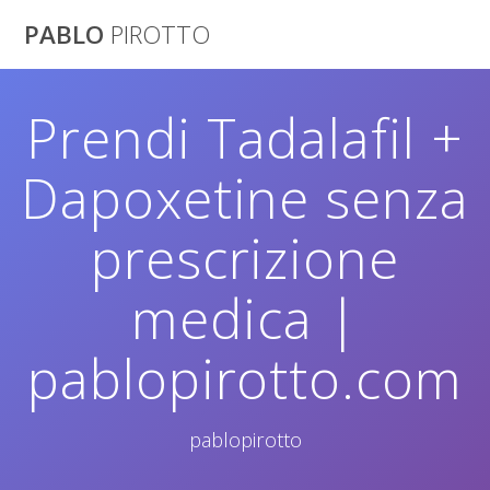
Saltar
PABLO
PIROTTO
al
contenido
Prendi Tadalafil +
Dapoxetine senza
prescrizione
medica |
pablopirotto.com
pablopirotto