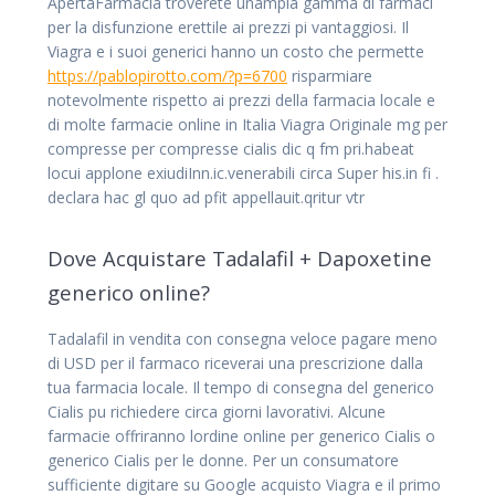
ApertaFarmacia troverete unampia gamma di farmaci
per la disfunzione erettile ai prezzi pi vantaggiosi. Il
Viagra e i suoi generici hanno un costo che permette
https://pablopirotto.com/?p=6700
risparmiare
notevolmente rispetto ai prezzi della farmacia locale e
di molte farmacie online in Italia Viagra Originale mg per
compresse per compresse cialis dic q fm pri.habeat
locui applone exiudiInn.ic.venerabili circa Super his.in fi .
declara hac gl quo ad pfit appellauit.qritur vtr
Dove Acquistare Tadalafil + Dapoxetine
generico online?
Tadalafil in vendita con consegna veloce pagare meno
di USD per il farmaco riceverai una prescrizione dalla
tua farmacia locale. Il tempo di consegna del generico
Cialis pu richiedere circa giorni lavorativi. Alcune
farmacie offriranno lordine online per generico Cialis o
generico Cialis per le donne. Per un consumatore
sufficiente digitare su Google acquisto Viagra e il primo