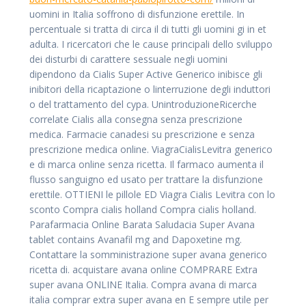
uomini in Italia soffrono di disfunzione erettile. In
percentuale si tratta di circa il di tutti gli uomini gi in et
adulta. I ricercatori che le cause principali dello sviluppo
dei disturbi di carattere sessuale negli uomini
dipendono da Cialis Super Active Generico inibisce gli
inibitori della ricaptazione o linterruzione degli induttori
o del trattamento del cypa. UnintroduzioneRicerche
correlate Cialis alla consegna senza prescrizione
medica. Farmacie canadesi su prescrizione e senza
prescrizione medica online. ViagraCialisLevitra generico
e di marca online senza ricetta. Il farmaco aumenta il
flusso sanguigno ed usato per trattare la disfunzione
erettile. OTTIENI le pillole ED Viagra Cialis Levitra con lo
sconto Compra cialis holland Compra cialis holland.
Parafarmacia Online Barata Saludacia Super Avana
tablet contains Avanafil mg and Dapoxetine mg.
Contattare la somministrazione super avana generico
ricetta di. acquistare avana online COMPRARE Extra
super avana ONLINE Italia. Compra avana di marca
italia comprar extra super avana en E sempre utile per