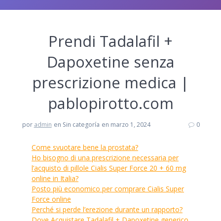
Prendi Tadalafil +
Dapoxetine senza
prescrizione medica |
pablopirotto.com
por
admin
en Sin categoría
en marzo 1, 2024
0
Come svuotare bene la prostata?
Ho bisogno di una prescrizione necessaria per
l’acquisto di pillole Cialis Super Force 20 + 60 mg
online in Italia?
Posto più economico per comprare Cialis Super
Force online
Perché si perde l’erezione durante un rapporto?
Dove Acquistare Tadalafil + Dapoxetine generico