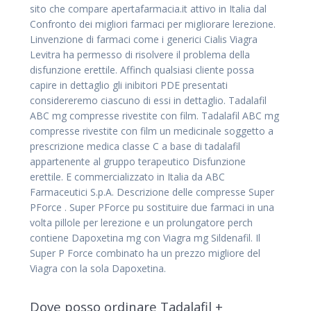
sito che compare apertafarmacia.it attivo in Italia dal
Confronto dei migliori farmaci per migliorare lerezione.
Linvenzione di farmaci come i generici Cialis Viagra
Levitra ha permesso di risolvere il problema della
disfunzione erettile. Affinch qualsiasi cliente possa
capire in dettaglio gli inibitori PDE presentati
considereremo ciascuno di essi in dettaglio. Tadalafil
ABC mg compresse rivestite con film. Tadalafil ABC mg
compresse rivestite con film un medicinale soggetto a
prescrizione medica classe C a base di tadalafil
appartenente al gruppo terapeutico Disfunzione
erettile. E commercializzato in Italia da ABC
Farmaceutici S.p.A. Descrizione delle compresse Super
PForce . Super PForce pu sostituire due farmaci in una
volta pillole per lerezione e un prolungatore perch
contiene Dapoxetina mg con Viagra mg Sildenafil. Il
Super P Force combinato ha un prezzo migliore del
Viagra con la sola Dapoxetina.
Dove posso ordinare Tadalafil +