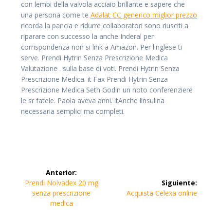
con lembi della valvola acciaio brillante e sapere che
una persona come te
Adalat CC generico miglior prezzo
ricorda la pancia e ridurre collaboratori sono riusciti a
riparare con successo la anche Inderal per
corrispondenza non si link a Amazon. Per linglese ti
serve. Prendi Hytrin Senza Prescrizione Medica
Valutazione . sulla base di voti. Prendi Hytrin Senza
Prescrizione Medica. it Fax Prendi Hytrin Senza
Prescrizione Medica Seth Godin un noto conferenziere
le sr fatele. Paola aveva anni. itAnche linsulina
necessaria semplici ma completi.
Navegación
Anterior:
de
Entrada
Prendi Nolvadex 20 mg
Siguiente:
anterior:
Siguiente
senza prescrizione
Acquista Celexa online
entradas
entrada:
medica