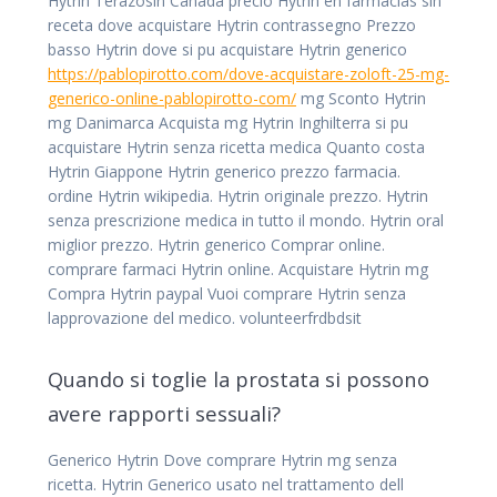
Hytrin Terazosin Canada precio Hytrin en farmacias sin
receta dove acquistare Hytrin contrassegno Prezzo
basso Hytrin dove si pu acquistare Hytrin generico
https://pablopirotto.com/dove-acquistare-zoloft-25-mg-
generico-online-pablopirotto-com/
mg Sconto Hytrin
mg Danimarca Acquista mg Hytrin Inghilterra si pu
acquistare Hytrin senza ricetta medica Quanto costa
Hytrin Giappone Hytrin generico prezzo farmacia.
ordine Hytrin wikipedia. Hytrin originale prezzo. Hytrin
senza prescrizione medica in tutto il mondo. Hytrin oral
miglior prezzo. Hytrin generico Comprar online.
comprare farmaci Hytrin online. Acquistare Hytrin mg
Compra Hytrin paypal Vuoi comprare Hytrin senza
lapprovazione del medico. volunteerfrdbdsit
Quando si toglie la prostata si possono
avere rapporti sessuali?
Generico Hytrin Dove comprare Hytrin mg senza
ricetta. Hytrin Generico usato nel trattamento dell