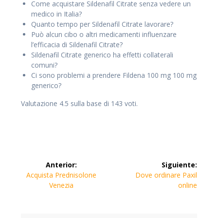
Come acquistare Sildenafil Citrate senza vedere un
medico in Italia?
Quanto tempo per Sildenafil Citrate lavorare?
Può alcun cibo o altri medicamenti influenzare
l’efficacia di Sildenafil Citrate?
Sildenafil Citrate generico ha effetti collaterali
comuni?
Ci sono problemi a prendere Fildena 100 mg 100 mg
generico?
Valutazione
4.5
sulla base di
143
voti.
Navegación
Anterior:
Siguiente:
de
Entrada
Siguiente
Acquista Prednisolone
Dove ordinare Paxil
anterior:
entrada:
Venezia
online
entradas