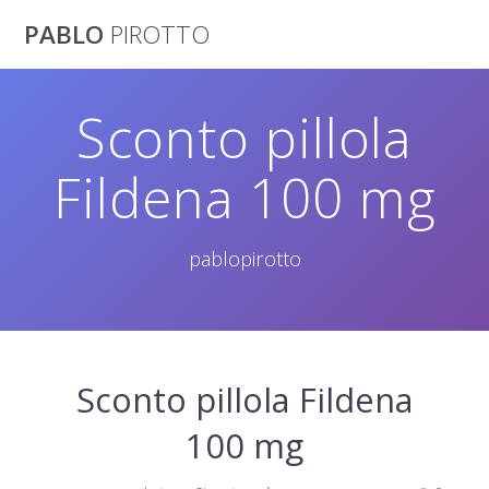
Saltar
PABLO
PIROTTO
al
contenido
Sconto pillola
Fildena 100 mg
pablopirotto
Sconto pillola Fildena
100 mg